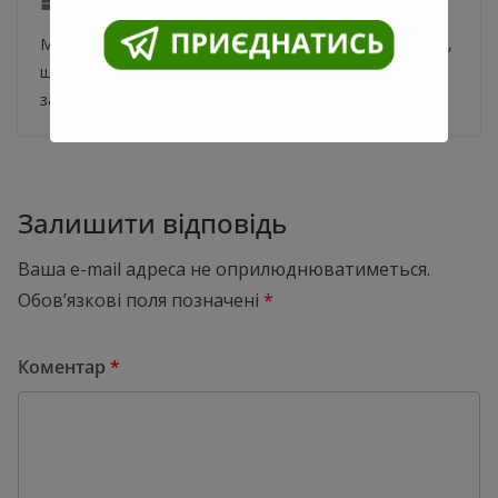
20.05.2020
0
Міністр інфраструктури Владислав Криклій повідомив,
що метро в Києві та інших містах України може
запрацювати з 25 травня. Про це
Залишити відповідь
Ваша e-mail адреса не оприлюднюватиметься.
Обов’язкові поля позначені
*
Коментар
*