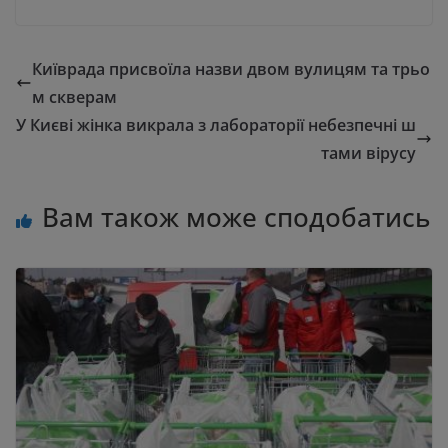
Київрада присвоїла назви двом вулицям та трьо
м скверам
У Києві жінка викрала з лабораторії небезпечні ш
тами вірусу
Вам також може сподобатись