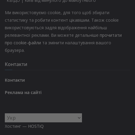
"КВІДО | Київ від минулого до майбутнього"
Ми використовуємо cookie, для того щоб збирати
статистику та робити контент цікавішим. Також cookie
використовуються задля відображення найбільш
релевантної реклами. Ви можете детальніше
прочитати
про cookie-файли
та змінити налаштування вашого
браузера.
Контакти
Контакти
Реклама на сайті
Вибрати
мову
Хостинг —
HOSTiQ