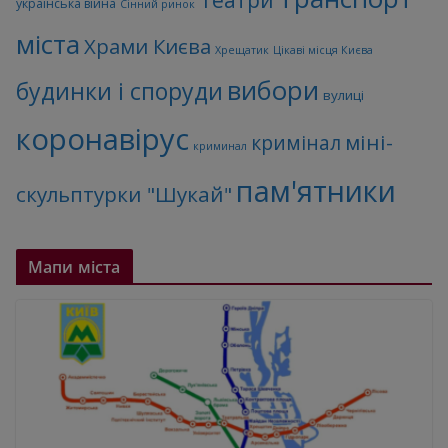
Театри
українська війна
Сінний ринок
міста
Храми Києва
Хрещатик
Цікаві місця Києва
вибори
будинки і споруди
вулиці
коронавірус
міні-
кримінал
криминал
пам'ятники
скульптурки "Шукай"
Мапи міста