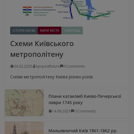
ІСТОРІЯ КИЄВА
МАПИ МІСТА
НАЙКРАЩЕ
Схеми Київського
метрополітену
04.02.2025
kyivpastfuture
0 Comments
Схеми метрополітену Києва різних років.
Плани катакомб Києво-Печерської
лаври 1745 року
14.09.2021
0 Comments
Мальовничий Київ 1861-1862 рр.