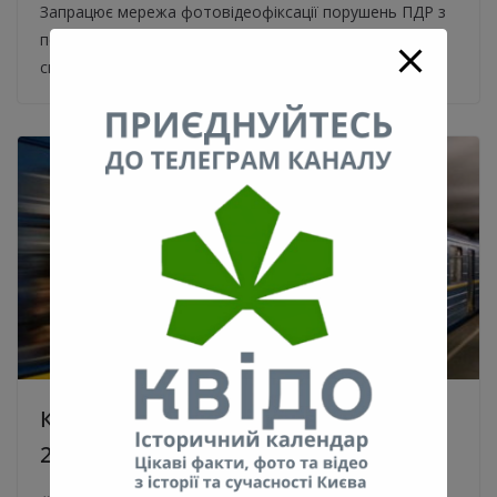
Запрацює мережа фотовідеофіксації порушень ПДР з
першого числа наступного місяця. Про це повідомив
сьогодні, 20 травня, на засіданні Уряду міністр
Кабмін дозволив відкривати метро з
25 травня, але за певних умов