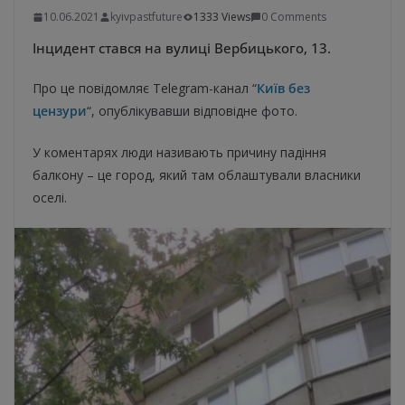
10.06.2021
kyivpastfuture
1333 Views
0 Comments
Інцидент стався на вулиці Вербицького, 13.
Про це повідомляє Telegram-канал “
Київ без
цензури
“, опублікувавши відповідне фото.
У коментарях люди називають причину падіння
балкону – це город, який там облаштували власники
оселі.