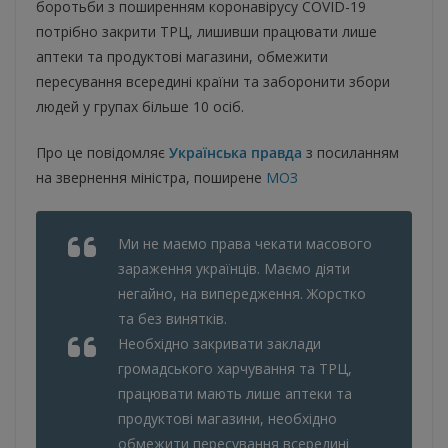
боротьби з поширенням коронавірусу COVID-19
потрібно закрити ТРЦ, лишивши працювати лише
аптеки та продуктові магазини, обмежити
пересування всередині країни та заборонити збори
людей у групах більше 10 осіб.
Про це повідомляє
Українська правда
з посиланням
на звернення міністра, поширене
МОЗ
Ми не маємо права чекати масового
зараження українців. Маємо діяти
негайно, на випередження. Жорстко
та без винятків.
Необхідно закривати заклади
громадського харчування та ТРЦ,
працювати мають лише аптеки та
продуктові магазини, необхідно
обмежити пересування всередині