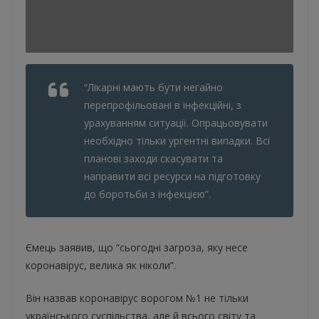
“Лікарні мають бути негайно
перепрофільовані в інфекційні, з
урахуванням ситуації. Опрацьовувати
необхідно тільки ургентні випадки. Всі
планові заходи скасувати та
направити всі ресурси на підготовку
до боротьби з інфекцією”.
Ємець заявив, що “сьогодні загроза, яку несе
коронавірус, велика як ніколи”.
Він назвав коронавірус ворогом №1 не тільки
українського суспільства, але й всього світу та