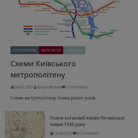
ІСТОРІЯ КИЄВА
МАПИ МІСТА
НАЙКРАЩЕ
Схеми Київського
метрополітену
04.02.2025
kyivpastfuture
0 Comments
Схеми метрополітену Києва різних років.
Плани катакомб Києво-Печерської
лаври 1745 року
14.09.2021
0 Comments