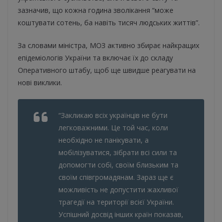
зазначив, що кожна година зволікання “може
коштувати сотень, ба навіть тисяч людських життів”.
За словами міністра, МОЗ активно збирає найкращих
епідеміологів України та включає їх до складу
Оперативного штабу, щоб ще швидше реагувати на
нові виклики.
“Закликаю всіх українців не бути
легковажними. Це той час, коли
необхідно не панікувати, а
мобілізуватися, зібрати всі сили та
допомогти собі, своїм близьким та
своїм співгромадянам. Зараз ще є
можливість не допустити жахливої
трагедії на території всієї України.
Успішний досвід інших країн показав,