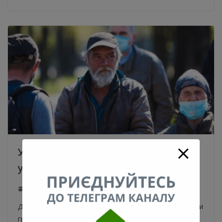
У Києві зняли фільм про безхатьків в
умовах пандемії
08.09.2020
0
Документальний фільм «Неізольовані» зняли учасники
громадської організації «Життя буремне» і творці