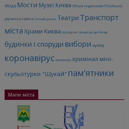
Мости
Музеї Києва
Мода
Міські годинники
Російсько-
Транспорт
Театри
українська війна
Сінний ринок
міста
Храми Києва
Хрещатик
Цікаві місця Києва
вибори
будинки і споруди
вулиці
коронавірус
міні-
кримінал
криминал
пам'ятники
скульптурки "Шукай"
Мапи міста