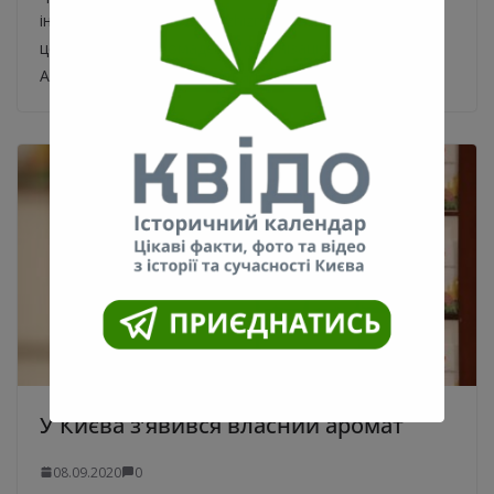
інстаграм-сторінки suka_zhizn. Про
це повідомляє громадська організація Press
Association UA. «Неізольовані» присвячений
У Києва з’явився власний аромат
08.09.2020
0