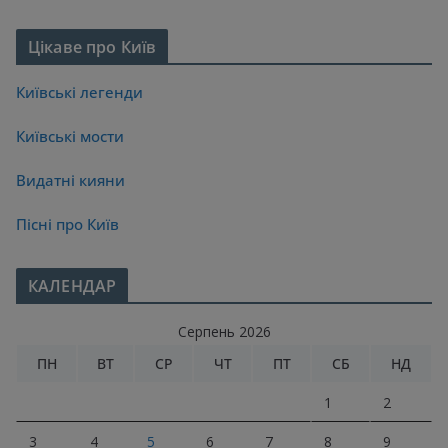
Цікаве про Київ
Київські легенди
Київські мости
Видатні кияни
Пісні про Київ
КАЛЕНДАР
Серпень 2026
ПН
ВТ
СР
ЧТ
ПТ
СБ
НД
1
2
3
4
5
6
7
8
9