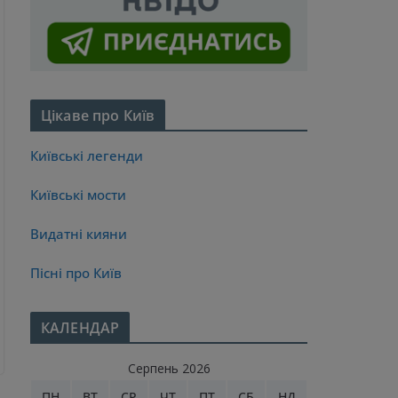
Цікаве про Київ
Київські легенди
Київські мости
Видатні кияни
Пісні про Київ
КАЛЕНДАР
Серпень 2026
ПН
ВТ
СР
ЧТ
ПТ
СБ
НД