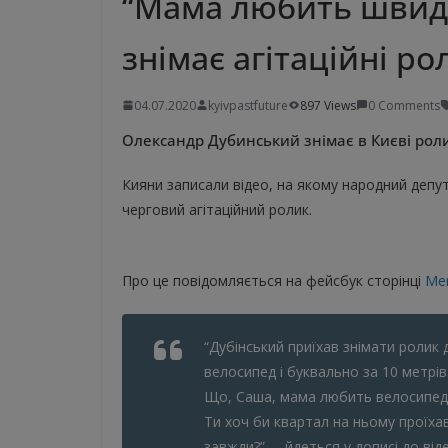
“Мама любить швидк
знімає агітаційні ро
04.07.2020
kyivpastfuture
897 Views
0 Comments
Олександр Дубинський знімає в Києві роли
Кияни записали відео, на якому народний депут
черговий агітаційний ролик.
Про це повідомляється на фейсбук сторінці
Me
“Дубінський приїхав знімати ролик д
велосипед і буквально за 10 метрі
Що, Саша, мама любить велосипед
Ти хоч би квартал на ньому проїхав,
завжди?”, – йдеться у дописі до від