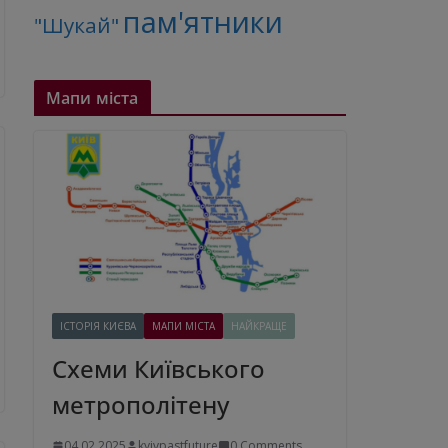
пам'ятники
"Шукай"
Мапи міста
ІСТОРІЯ КИЄВА
МАПИ МІСТА
НАЙКРАЩЕ
Схеми Київського
метрополітену
04.02.2025
kyivpastfuture
0 Comments