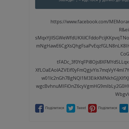
https://www.facebook.com/MEMora
R&e
sMqxYjIlSGWeWfdUKXilCFddoPcijKKpvqT
mNgHawE6CgXsQhgFsaPvEqzfGLN8nLK8IHl
CoG
tFADc_3f0YqFPi8Ojs8XFMYd5LLq
XfLOaEAolAZVEif0yFmQgjvYis7mqVyY4mI7
w01lc2nGh78gNQl1M3EikKMNkhGJjXIfX
wgcBvhnuMIFiOnZ6cyVgmHG9mIbLy2G0HWr
WbgvV