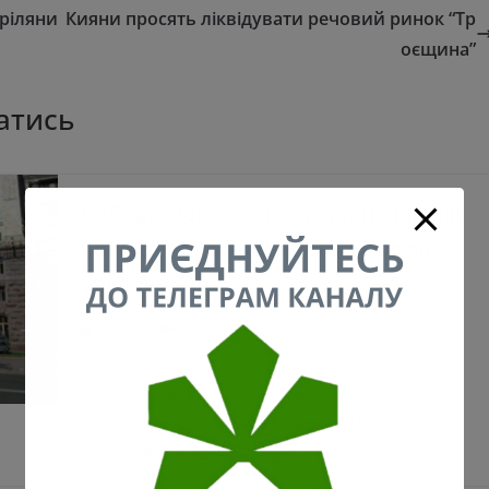
тріляни
Кияни просять ліквідувати речовий ринок “Тр
оєщина”
атись
Вибори мера Києва: у трійці лідерів
Кличко, Пальчевський та Попов –
опитування
13.08.2020
0
Якби найближчим часом проходили вибори
Київського міського голови, найбільшу підтримку
виборців на них отримав би чинний мер Віталій
Кличко, далі