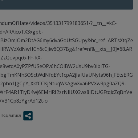
ndumOfHate/videos/351331799183651/?__tn__=kC-
id=ARAicoTX3xgpb-
NoBizOmJOm2DtAG6my6dvaGoUtSGUpy&hc_ref=ARTsXtqZe
RWVzXdNwHCh6cCjiw6Q37Bg&fref=nf&__xts__[0]=68.AR
ZzQovpqc6-FF-RX-
xe8wtqA0yPZPfUSeOFv6hCOlBW2uXU9bv0ibiTG-
YbgTmKNhSOSctWdNfqEYt1cpA2jIaIUaUNyta96h_FEtsERG
J2phn1JgCpY_XkfCCKjNtuqWsAgwXva6PVXw3pg0aZQ9-
F4AR1TiyD4wj6EMriRI2zrNlIUXGws8IDtUGFtqicZqBnVe
V31Cp8zYgrAd12t-o