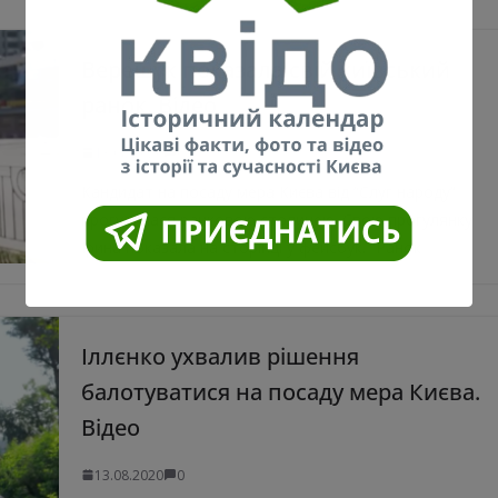
Верещук показала свій київський
ранок. Відео
13.08.2020
0
Кандидат на посаду мера Києва від “Слуг народу”
прогулялася ранковою столицею. Свою прогулянку
Ірина показала на сторінці у фейсбук. “Ранок
Іллєнко ухвалив рішення
балотуватися на посаду мера Києва.
Відео
13.08.2020
0