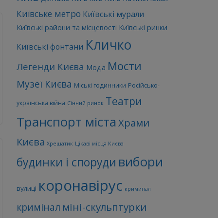
Київське метро
Київські мурали
Київські райони та місцевості
Київські ринки
Кличко
Київські фонтани
Мости
Легенди Києва
Мода
Музеї Києва
Міські годинники
Російсько-
Театри
українська війна
Сінний ринок
Транспорт міста
Храми
Києва
Хрещатик
Цікаві місця Києва
вибори
будинки і споруди
коронавірус
вулиці
криминал
міні-скульптурки
кримінал