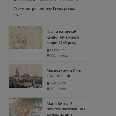
Схеми метрополітену Києва різних
років.
Плани катакомб
Києво-Печерської
лаври 1745 року
14.09.2021
0 Comments
Мальовничий Київ
1861-1862 рр.
09.02.2020
0 Comments
Мапи Києва. З
початку заснування і
до наших днів