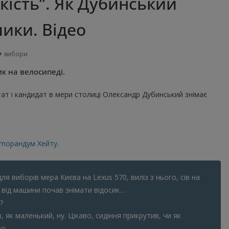
ість”. Як Дубинський
лики. Відео
вибори
к на велосипеді.
ат і кандидат в мери столиці Олександр Дубинський знімає
mорандум Хейту
.
ля виборів мера Києва на Lexus 570, виліз з нього, сів на
в від машини почав знімати відосик…
?
 як маленький, ну. Цікаво, сидіння прикрутив, чи як
ео.