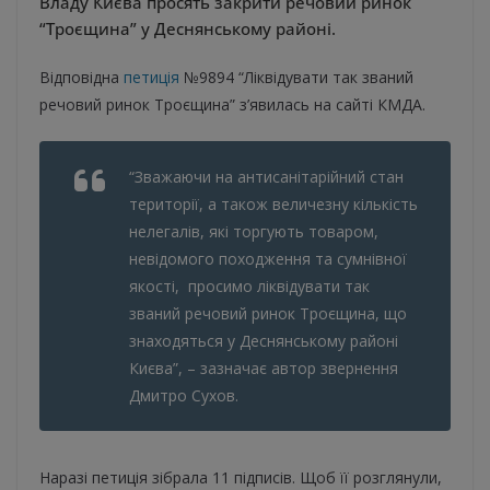
Владу Києва просять закрити речовий ринок
“Троєщина” у Деснянському районі.
Відповідна
петиція
№9894 “Ліквідувати так званий
речовий ринок Троєщина” з’явилась на сайті КМДА.
“Зважаючи на антисанітарійний стан
території, а також величезну кількість
нелегалів, які торгують товаром,
невідомого походження та сумнівної
якості, просимо ліквідувати так
званий речовий ринок Троєщина, що
знаходяться у Деснянському районі
Києва”, – зазначає автор звернення
Дмитро Сухов.
Наразі петиція зібрала 11 підписів. Щоб її розглянули,