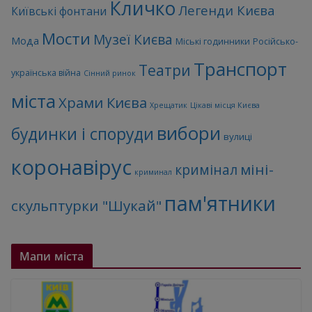
Кличко
Легенди Києва
Київські фонтани
Мости
Музеї Києва
Мода
Міські годинники
Російсько-
Транспорт
Театри
українська війна
Сінний ринок
міста
Храми Києва
Хрещатик
Цікаві місця Києва
вибори
будинки і споруди
вулиці
коронавірус
міні-
кримінал
криминал
пам'ятники
скульптурки "Шукай"
Мапи міста