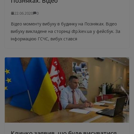
Позняках. Відео
22.06.2020
0
Відео моменту вибуху в будинку на Позняках. Відео
вибуху викладене на сторінці dtp.kiev.ua у фейсбук. За
інформацією ГСЧС, вибух стався
Кличко заявив, що буде висуватися