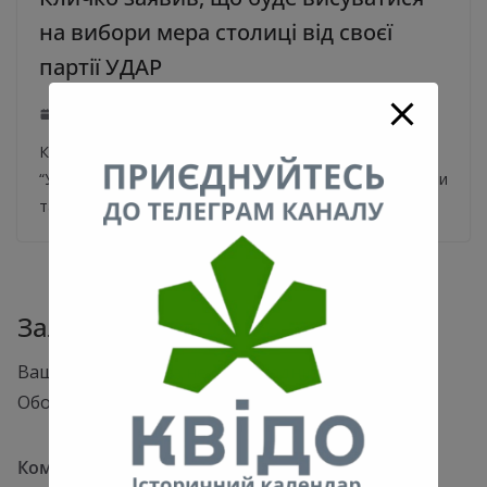
на вибори мера столиці від своєї
партії УДАР
22.06.2020
0
Кличко про партію мерів: Я є лідером політичної сили
“УДАР” і висуватимусь в мери від своєї політичної сили
та поведу
Залишити відповідь
Ваша e-mail адреса не оприлюднюватиметься.
Обов’язкові поля позначені
*
Коментар
*