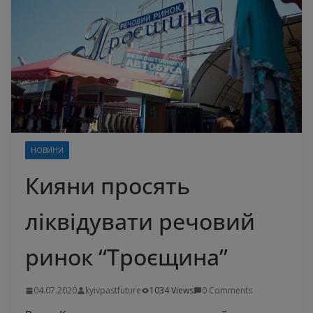
НОВИНИ
Кияни просять
ліквідувати речовий
ринок “Троєщина”
04.07.2020
kyivpastfuture
1034 Views
0 Comments