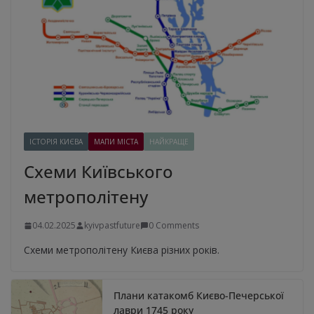
ІСТОРІЯ КИЄВА
МАПИ МІСТА
НАЙКРАЩЕ
Схеми Київського
метрополітену
04.02.2025
kyivpastfuture
0 Comments
Схеми метрополітену Києва різних років.
Плани катакомб Києво-Печерської
лаври 1745 року