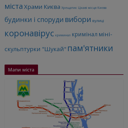
міста
Храми Києва
Хрещатик
Цікаві місця Києва
вибори
будинки і споруди
вулиці
коронавірус
міні-
кримінал
криминал
пам'ятники
скульптурки "Шукай"
Мапи міста