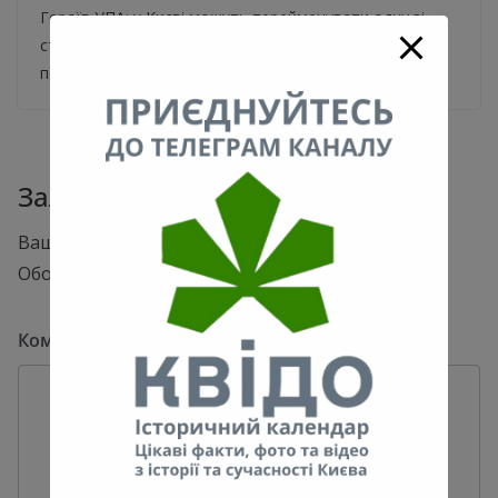
Героїв УПА: у Києві можуть перейменувати одну зі
станцій метро. Кияни зареєстрували петицію про
перейменування станції метро “Героїв Дніпра” на
Залишити відповідь
Ваша e-mail адреса не оприлюднюватиметься.
Обов’язкові поля позначені
*
Коментар
*