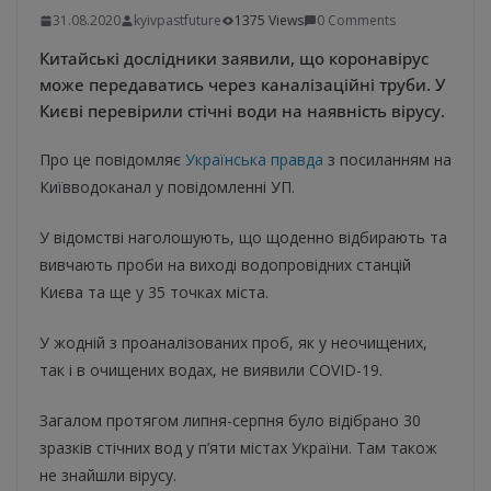
31.08.2020
kyivpastfuture
1375 Views
0 Comments
Китайські дослідники заявили, що коронавірус
може передаватись через каналізаційні труби. У
Києві перевірили стічні води на наявність вірусу.
Про це повідомляє
Українська правда
з посиланням на
Київводоканал у повідомленні УП.
У відомстві наголошують, що щоденно відбирають та
вивчають проби на виході водопровідних станцій
Києва та ще у 35 точках міста.
У жодній з проаналізованих проб, як у неочищених,
так і в очищених водах, не виявили COVID-19.
Загалом протягом липня-серпня було відібрано 30
зразків стічних вод у п’яти містах України. Там також
не знайшли вірусу.