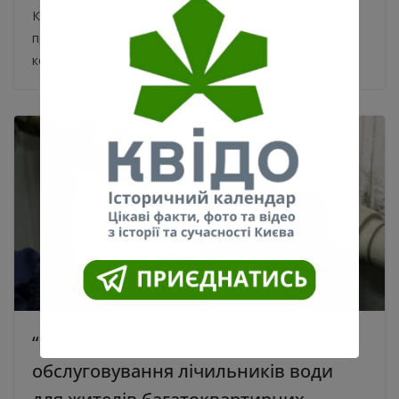
Київський Замок – Брама до королівств. Це історія
про Київський замок. Його називали Брамою до
королівств – саме він був
“Київводоканал” ввів нові внески на
обслуговування лічильників води