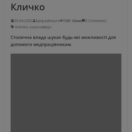
Кличко
30.04.2020
kyivpastfuture
1581 Views
0 Comments
Кличко
,
коронавірус
Столична влада шукає будь-які можливості для
допомоги медпрацівникам.