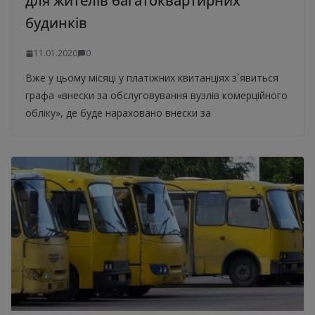
для жителів багатоквартирних
будинків
11.01.2020
0
Вже у цьому місяці у платіжних квитанціях з`явиться
графа «внески за обслуговування вузлів комерційного
обліку», де буде нараховано внески за