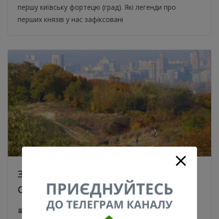
першу київську фортецю (град). Які легенди про
перших князів у нас зафіксовані
Замкова гора. Відеоісторія від
Олександра Алфьорова
11.01.2020
0