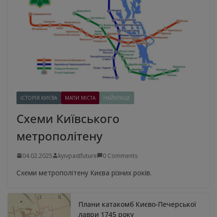
ІСТОРІЯ КИЄВА
МАПИ МІСТА
НАЙКРАЩЕ
Схеми Київського
метрополітену
04.02.2025
kyivpastfuture
0 Comments
Схеми метрополітену Києва різних років.
Плани катакомб Києво-Печерської
лаври 1745 року