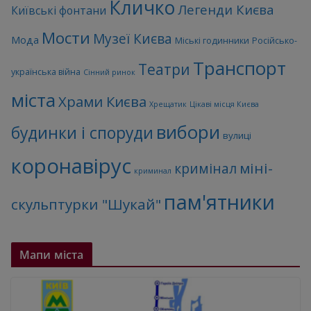
Кличко
Легенди Києва
Київські фонтани
Мости
Музеї Києва
Мода
Міські годинники
Російсько-
Транспорт
Театри
українська війна
Сінний ринок
міста
Храми Києва
Хрещатик
Цікаві місця Києва
вибори
будинки і споруди
вулиці
коронавірус
міні-
кримінал
криминал
пам'ятники
скульптурки "Шукай"
Мапи міста