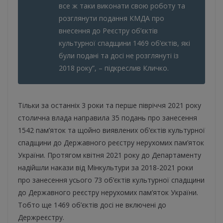
все ж таки виконати свою роботу та
розглянути подання КМДА про
внесення до Реєстру об’єктів
культурної спадщини 1469 об’єктів, які
були подані та досі не розглянуті із
2018 року”, – підкреслив Кличко.
Тільки за останніх 3 роки та перше півріччя 2021 року
столична влада направила 35 подань про занесення
1542 пам’яток та щойно виявлених об’єктів культурної
спадщини до Державного реєстру нерухомих пам’яток
України. Протягом квітня 2021 року до Департаменту
надійшли накази від Мінкультури за 2018-2021 роки
про занесення усього 73 об’єктів культурної спадщини
до Державного реєстру нерухомих пам’яток України.
Тобто ще 1469 об’єктів досі не включені до
Держреєстру.