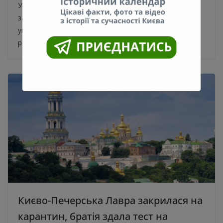
У найближчі дні у столиці спостерігатиметься
загазованість повітря, пов’язана з погодними
умовами, що сприяють накопиченню забруднюючих
речовин на поверхні землі.
Києво-Печерська Лавра закрилася на
карантин, братія здала тест на