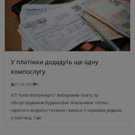
У платіжки додадуть ще одну
компослугу
07.04.2020
0
КП “Київтеплоенерго” виокремив плату за
обслуговування будинкових лічильників тепла і
гарячого водопостачання і винесе її окремим рядком
у платіжці. Такі