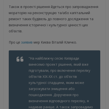
Також в проекті рішення йдеться про запровадження
мораторію на реконструкцію та/або капітальний
ремонт таких будівель до повного дослідження та
визначення історичної і культурної цінності цих
об’єктів.
Про це
заявив
мер Києва Віталій Кличко.
“На найближчу сесію Київради
винесемо проект рішення, який вже
підготували, про включення переліку
об’єктів ХІХ-ХХ ст. до об’єктів
культурної спадщини, яким може
загрожувати знищення або
пошкодження. Доручення про
визначення відповідного переліку, я
надавав раніше. А також запровадимо