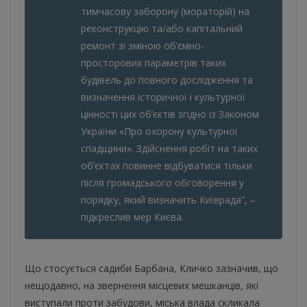
тимчасову заборону (мораторій) на
реконструкцію та/або капітальний
ремонт зі зміною об’ємно-
просторових параметрів таких
будівель до повного дослідження та
визначення історичної і культурної
цінності цих об’єктів згідно із Законом
України «Про охорону культурної
спадщини». Здійснення робіт на таких
об’єктах повинне відбуватися тільки
після громадського обговорення у
порядку, який визначить Київрада”, –
підкреслив мер Києва.
Що стосується садиби Барбана, Кличко зазначив, що
нещодавно, на звернення місцевих мешканців, які
виступали проти забудови, міська влада скликала