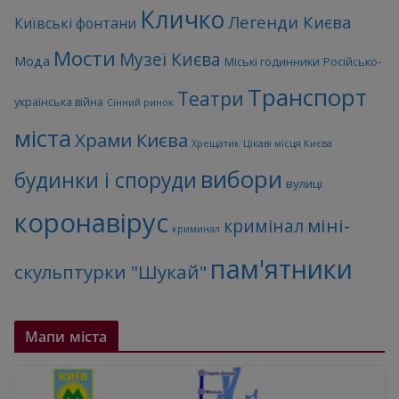
Кличко
Легенди Києва
Київські фонтани
Мости
Музеї Києва
Мода
Міські годинники
Російсько-
Транспорт
Театри
українська війна
Сінний ринок
міста
Храми Києва
Хрещатик
Цікаві місця Києва
вибори
будинки і споруди
вулиці
коронавірус
міні-
кримінал
криминал
пам'ятники
скульптурки "Шукай"
Мапи міста