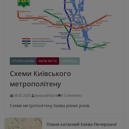
ІСТОРІЯ КИЄВА
МАПИ МІСТА
НАЙКРАЩЕ
Схеми Київського
метрополітену
04.02.2025
kyivpastfuture
0 Comments
Схеми метрополітену Києва різних років.
Плани катакомб Києво-Печерської