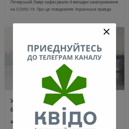
Печерській Лаврі зафіксували 4 випадки захворювання
на COVID-19. Про це повідомляє Українська правда
У Києві загазованість повітря через
безвітряну погоду
06.04.2020
0