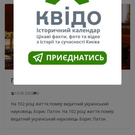
Помер Борис Патон
19.08.2020
0
На 102 році життя помер видатний український
науковець Борис Патон. На 102 році життя помер
видатний український науковець Борис Патон.