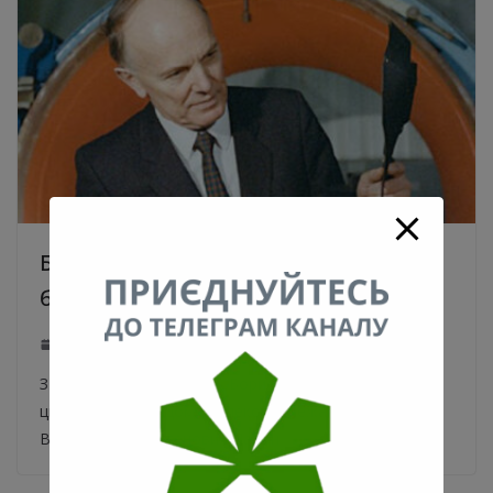
Борис Патон. Найцікавіші факти з
біографії київського вченого
19.08.2020
0
З історії видатних киян – Борис Євгенович Патон. Ім’я
цього киянина відоме далеко за межами України.
Вчений Борис Євгенович Патон