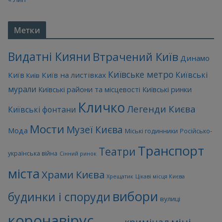
Метки
Видатні Кияни
Втрачений Київ
Динамо
Київське метро
Київські
Київ
Київ на листівках
Київ
мурали
Київські райони та місцевості
Київські ринки
Кличко
Легенди Києва
Київські фонтани
Мости
Музеї Києва
Мода
Міські годинники
Російсько-
Транспорт
Театри
українська війна
Сінний ринок
міста
Храми Києва
Хрещатик
Цікаві місця Києва
вибори
будинки і споруди
вулиці
коронавірус
міні-