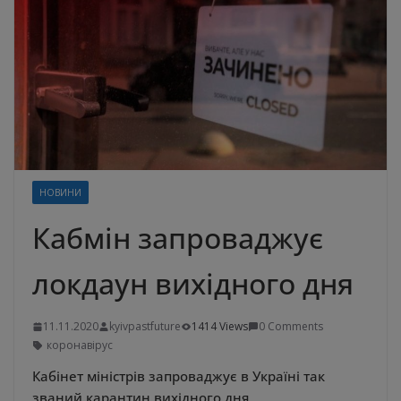
НОВИНИ
Кабмін запроваджує
локдаун вихідного дня
11.11.2020
kyivpastfuture
1414 Views
0 Comments
коронавірус
Кабінет міністрів запроваджує в Україні так
званий карантин вихідного дня.