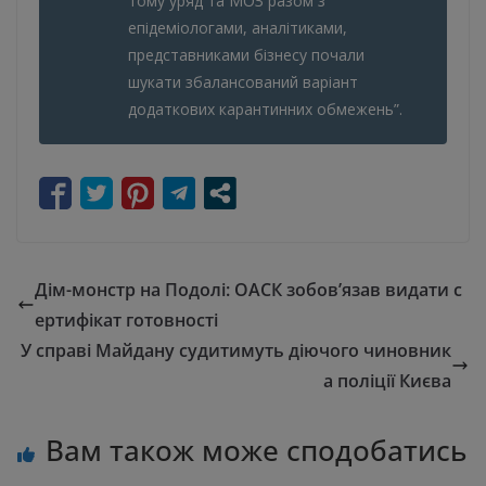
тому уряд та МОЗ разом з
епідеміологами, аналітиками,
представниками бізнесу почали
шукати збалансований варіант
додаткових карантинних обмежень”.
Дім-монстр на Подолі: ОАСК зобов’язав видати с
ертифікат готовності
У справі Майдану судитимуть діючого чиновник
а поліції Києва
Вам також може сподобатись