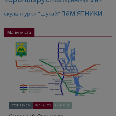
кримінал
криминал
пам'ятники
скульптурки "Шукай"
Мапи міста
ІСТОРІЯ КИЄВА
МАПИ МІСТА
НАЙКРАЩЕ