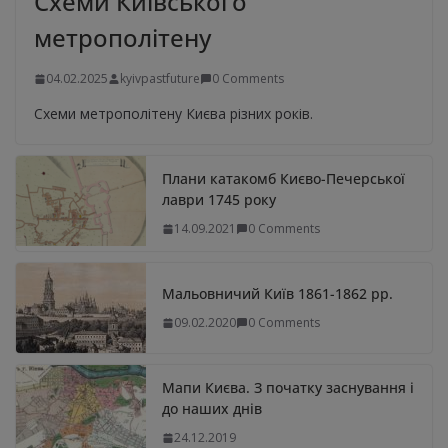
Схеми Київського
метрополітену
04.02.2025
kyivpastfuture
0 Comments
Схеми метрополітену Києва різних років.
Плани катакомб Києво-Печерської
лаври 1745 року
14.09.2021
0 Comments
Мальовничий Київ 1861-1862 рр.
09.02.2020
0 Comments
Мапи Києва. З початку заснування і
до наших днів
24.12.2019