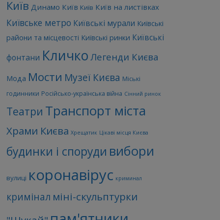
Київ
Динамо Київ
Київ на листівках
Київ
Київське метро
Київські мурали
Київські
Київські
райони та місцевості
Київські ринки
Кличко
Легенди Києва
фонтани
Мости
Музеї Києва
Мода
Міські
годинники
Російсько-українська війна
Сінний ринок
Транспорт міста
Театри
Храми Києва
Хрещатик
Цікаві місця Києва
вибори
будинки і споруди
коронавірус
вулиці
криминал
міні-скульптурки
кримінал
пам'ятники