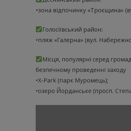
•зона відпочинку «Троєщина» (ву
Голосіївський район:
•пляж «Галерна» (вул. Набережн
Місця, популярні серед громад
безпечному проведенні заходу
•Х-Park (парк Муромець);
•озеро Йорданське (просп. Степ