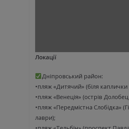
Локації
Дніпровський район:
•пляж «Дитячий» (біля каплички 
•пляж «Венеція» (острів Долобец
•пляж «Передмістна Слобідка» (
лаври);
•пляж «Тельбін» (проспект Павл