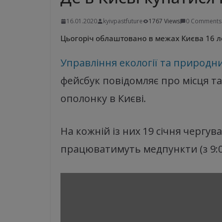
16.01.2020
kyivpastfuture
1767 Views
0 Comments
Цьогоріч облаштовано в межах Києва 16 л
Управління екології та природн
фейсбук повідомляє про місця т
ополонку в Києві.
На кожній із них 19 січня чергу
працюватимуть медпункти (з 9:00