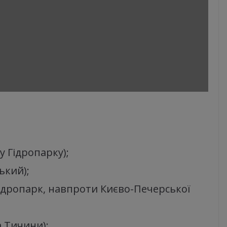
у Гідропарку);
ький);
Гідропарк, навпроти Києво-Печерської
а Тичини);