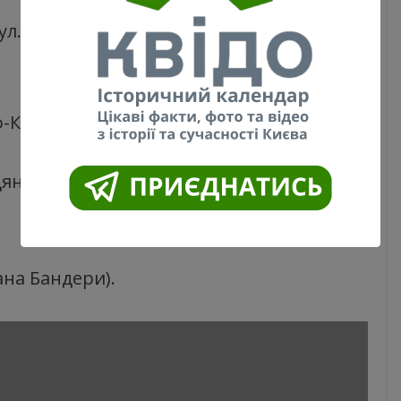
л. Оноре де Бальзака).
о-Корчуватська).
ян, на яких КП «Плесо» допомагає в
ана Бандери).