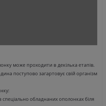
лонку може проходити в декілька етапів.
ина поступово загартовує свій організм
нку:
в спеціально обладнаних ополонках біля