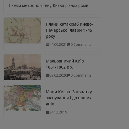
Схеми метрополітену Києва різних років.
Плани катакомб Києво-
Печерської лаври 1745
року
14.09.2021
0 Comments
Мальовничий Київ
1861-1862 рр.
09.02.2020
0 Comments
Мапи Києва. З початку
заснування і до наших
днів
24.12.2019