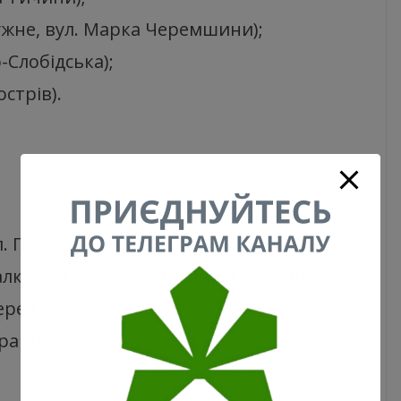
ужне, вул. Марка Черемшини);
-Слобідська);
стрів).
л. Приозерна);
лка (затока Оболонь, вул. Прирічна);
ережна);
ащиха, 7 лінія);