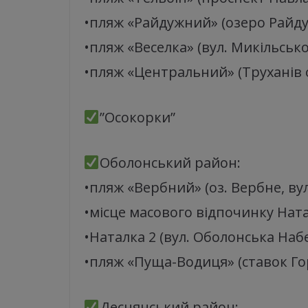
•пляж «Райдужний» (озеро Райд
•пляж «Веселка» (вул. Микільсько
•пляж «Центральний» (Труханів о
”Осокорки”
Оболонський район:
•пляж «Вербний» (оз. Вербне, ву
•місце масового відпочинку Ната
•Наталка 2 (вул. Оболонська Наб
•пляж «Пуща-Водиця» (ставок Гор
Деснянський район: