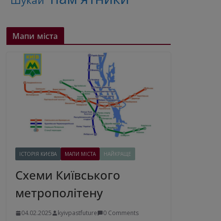
"Шукай"
Мапи міста
ІСТОРІЯ КИЄВА
МАПИ МІСТА
НАЙКРАЩЕ
Схеми Київського
метрополітену
04.02.2025
kyivpastfuture
0 Comments