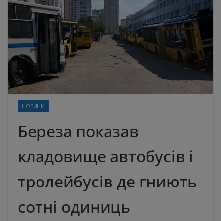
НОВИНИ
Береза показав
кладовище автобусів і
тролейбусів де гниють
сотні одиниць