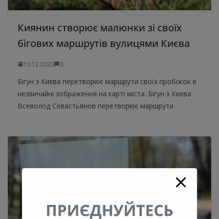
Киянин створює малюнки зі своїх
бігових маршрутів вулицями Києва
10.12.2020
0
Бігун з Києва перетворює маршрути своїх пробіжок в
незвичайні зображення на карті міста. Бігун з Києва
Всеволод Севастьянов перетворює маршрути