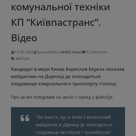
комунальної техніки
КП “Київпастранс”.
Відео
19.08.2020
kyivpastfuture
863 Views
0 Comments
вибори
Кандидат в мери Києва Борислав Береза показав
майданчик на Дарниці де знаходиться
кладовище комунального транспорту столиці.
Про це він повідомив на своїй сторінці у фейсбук.
“Ви знаєте, що в Києві є величезний
майданчик в Дарниці де знаходиться
кладовище автобусів і тролейбусів?