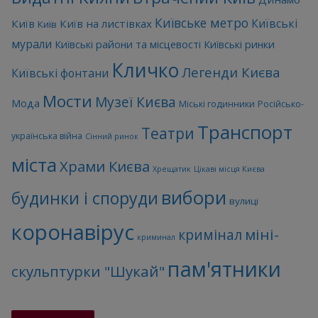
Київське метро
Київські
Київ
Київ на листівках
Київ
мурали
Київські райони та місцевості
Київські ринки
Кличко
Легенди Києва
Київські фонтани
Мости
Музеї Києва
Мода
Міські годинники
Російсько-
Транспорт
Театри
українська війна
Сінний ринок
міста
Храми Києва
Хрещатик
Цікаві місця Києва
вибори
будинки і споруди
вулиці
коронавірус
міні-
кримінал
криминал
пам'ятники
скульптурки "Шукай"