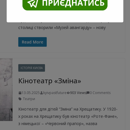
15.05.2025
kyivpastfuture
1020 Views
0 Comments
«Музей авангарду» розміститься в історичній
будівлі на вул. Липській. У листопаді 2024 року в
столиці створили «Музей авангарду» – нову
Read More
ІСТОРІЯ КИЄВА
Кінотеатр «Зміна»
13.05.2025
kyivpastfuture
903 Views
0 Comments
Театри
Кінотеатр для дітей “Зміна” на Хрещатику. У 1920-
х роках на Хрещатику був кінотеатр «Роте-Фане»,
з німецької – «Червоний прапор», назва