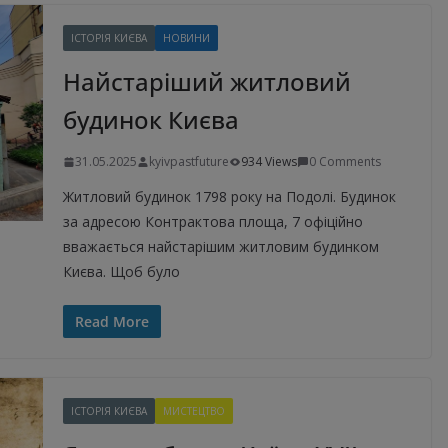
ІСТОРІЯ КИЄВА
НОВИНИ
Найстаріший житловий
будинок Києва
31.05.2025
kyivpastfuture
934 Views
0 Comments
Житловий будинок 1798 року на Подолі. Будинок
за адресою Контрактова площа, 7 офіційно
вважається найстарішим житловим будинком
Києва. Щоб було
Read More
ІСТОРІЯ КИЄВА
МИСТЕЦТВО