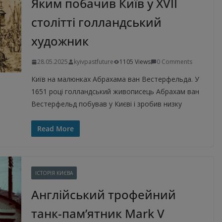
Яким побачив Київ у XVII
столітті голландський
художник
28.05.2025
kyivpastfuture
1105 Views
0 Comments
Київ на малюнках Абрахама ван Вестерфельда. У
1651 році голландський живописець Абрахам ван
Вестерфельд побував у Києві і зробив низку
Read More
ІСТОРІЯ КИЄВА
Англійський трофейний
танк-памʼятник Mark V