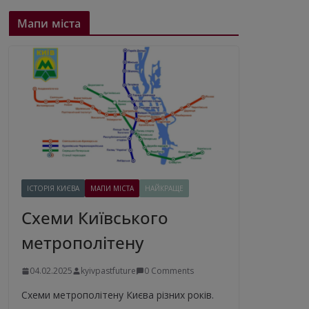
Мапи міста
ІСТОРІЯ КИЄВА
МАПИ МІСТА
НАЙКРАЩЕ
Схеми Київського
метрополітену
04.02.2025
kyivpastfuture
0 Comments
Схеми метрополітену Києва різних років.