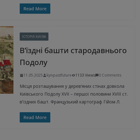
Read More
ІСТОРІЯ КИЄВА
В’їздні башти стародавнього
Подолу
11.05.2025
kyivpastfuture
1133 Views
0 Comments
Місця розташування у дерев’яних стінах довкола
Київського Подолу XVIІ – першої половини XVIIІ ст.
в’їздних башт. Французький картограф Гійом Л.
Read More