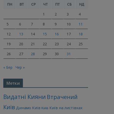
ПН
ВТ
СР
ЧТ
ПТ
СБ
НД
1
2
3
4
5
6
7
8
9
10
11
12
13
14
15
16
17
18
19
20
21
22
23
24
25
26
27
28
29
30
31
« Бер
Чер »
Метки
Видатні Кияни
Втрачений
Київ
Динамо Київ
Київ на листівках
Київ