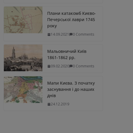
Плани катакомб Києво-
Печерської лаври 1745
року
14.09.2021
0 Comments
Мальовничий Київ
1861-1862 рр.
09.02.2020
0 Comments
Мапи Києва. З початку
заснування і до наших
днів
24.12.2019