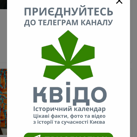
16.05.2025
kyivpastfuture
1097 Views
0 Comments
Національний художній музей України представив
відвідувачам «Жіночий портрет» Владислава
Галімського (1898). 15 травня у залах
Національного художнього музею України було
Read More
МИСТЕЦТВО
НОВИНИ
Київрада виділила
приміщення в історичній
будівлі на вул. Липській, 16
під «Музей авангарду»