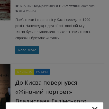
18.05.2025
kyivpastfuture
1176 Views
0 Comments
пам'ятники
Пам’ятники інтервенції у Києві середини 1900
років. Напередодні другої світової війни у
Києві були встановлені, в якості пам’ятників,
справжні британські танки
Read More
МИСТЕЦТВО
НОВИНИ
До Києва повернувся
«Жіночий портрет»
Владислава Галімського