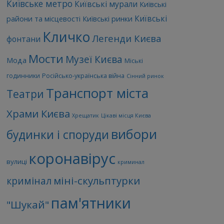
Київське метро
Київські мурали
Київські
Київські
райони та місцевості
Київські ринки
Кличко
Легенди Києва
фонтани
Мости
Музеї Києва
Мода
Міські
годинники
Російсько-українська війна
Сінний ринок
Транспорт міста
Театри
Храми Києва
Хрещатик
Цікаві місця Києва
вибори
будинки і споруди
коронавірус
вулиці
криминал
міні-скульптурки
кримінал
пам'ятники
"Шукай"