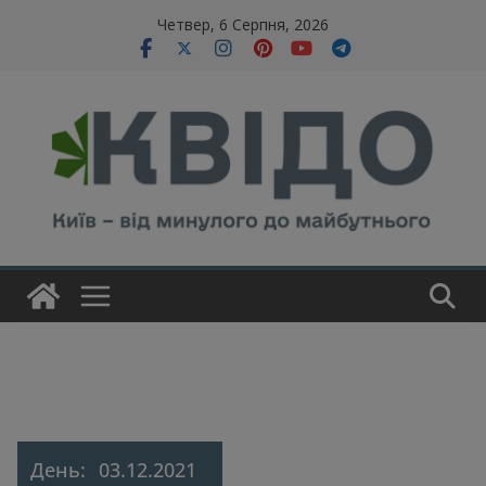
Skip
modal-check
Четвер, 6 Серпня, 2026
to
content
День:
03.12.2021