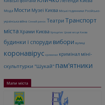
Легенди Києва
Київські фонтани
Мости
Музеї Києва
Мода
Міські годинники
Російсько-
Транспорт
Театри
українська війна
Сінний ринок
міста
Храми Києва
Хрещатик
Цікаві місця Києва
вибори
будинки і споруди
вулиці
коронавірус
міні-
кримінал
криминал
пам'ятники
скульптурки "Шукай"
Мапи міста