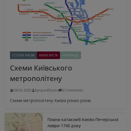
ІСТОРІЯ КИЄВА
МАПИ МІСТА
НАЙКРАЩЕ
Схеми Київського
метрополітену
04.02.2025
kyivpastfuture
0 Comments
Схеми метрополітену Києва різних років.
Плани катакомб Києво-Печерської
лаври 1745 року