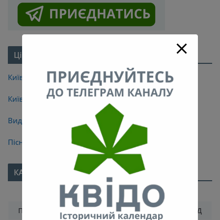
Цікаве про Київ
Київські легенди
Київські мости
Видатні кияни
Пісні про Київ
КАЛЕНДАР
Грудень 2021
ПН
ВТ
СР
ЧТ
ПТ
СБ
НД