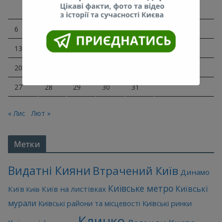
1
2
3
4
5
6
7
8
9
10
11
12
13
14
15
16
17
18
19
20
21
22
23
24
25
26
27
28
29
30
31
« Лис
Лют »
Метки
Видатні Кияни
Втрачений Київ
Динамо
Київське метро
Київські
Київ
Київ на листівках
Київ
мурали
Київські райони та місцевості
Київські ринки
Кличко