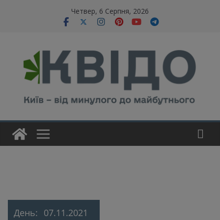
Skip
modal-check
Четвер, 6 Серпня, 2026
to
content
День:
07.11.2021