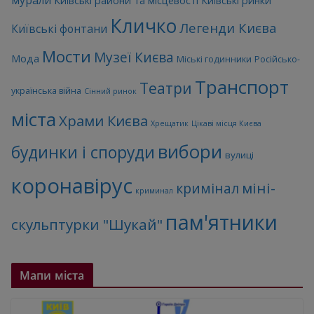
Київські райони та місцевості
Київські ринки
Кличко
Легенди Києва
Київські фонтани
Мости
Музеї Києва
Мода
Міські годинники
Російсько-
Транспорт
Театри
українська війна
Сінний ринок
міста
Храми Києва
Хрещатик
Цікаві місця Києва
вибори
будинки і споруди
вулиці
коронавірус
міні-
кримінал
криминал
пам'ятники
скульптурки "Шукай"
Мапи міста