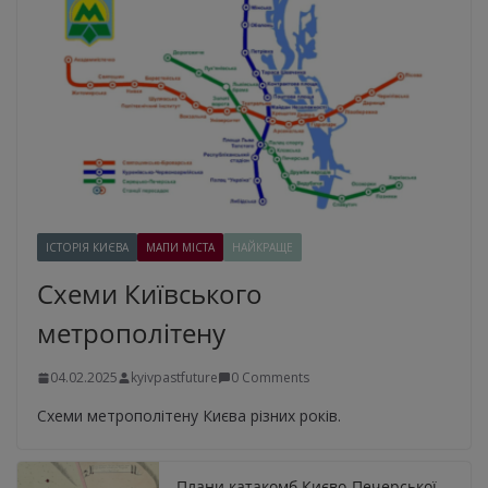
ІСТОРІЯ КИЄВА
МАПИ МІСТА
НАЙКРАЩЕ
Схеми Київського
метрополітену
04.02.2025
kyivpastfuture
0 Comments
Схеми метрополітену Києва різних років.
Плани катакомб Києво-Печерської