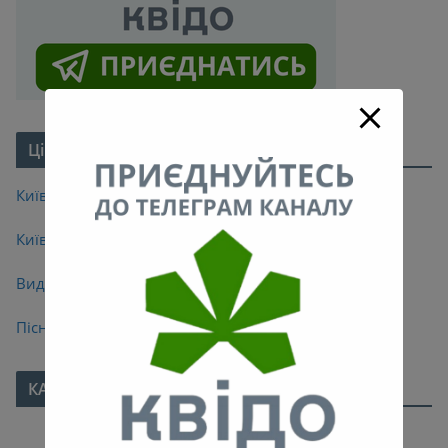
Цікаве про Київ
Київські легенди
Київські мости
Видатні кияни
Пісні про Київ
КАЛЕНДАР
Листопад 2021