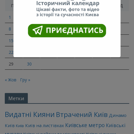
ПН
ВТ
СР
ЧТ
ПТ
СБ
НД
1
2
3
4
5
6
7
8
9
10
11
12
13
14
15
16
17
18
19
20
21
22
23
24
25
26
27
28
29
30
« Жов
Гру »
Метки
Видатні Кияни
Втрачений Київ
Динамо
Київське метро
Київські
Київ
Київ на листівках
Київ
мурали