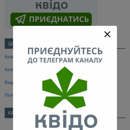
Цікаве про Київ
Київські легенди
Київські мости
Видатні кияни
Пісні про Київ
КАЛЕНДАР
Червень 2021