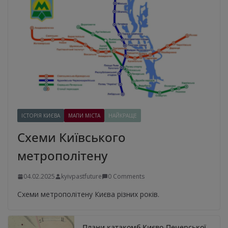
ІСТОРІЯ КИЄВА
МАПИ МІСТА
НАЙКРАЩЕ
Схеми Київського
метрополітену
04.02.2025
kyivpastfuture
0 Comments
Схеми метрополітену Києва різних років.
Плани катакомб Києво-Печерської