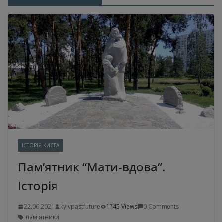
ІСТОРІЯ КИЄВА
Пам’ятник “Мати-вдова”.
Історія
22.06.2021
kyivpastfuture
1745 Views
0 Comments
пам'ятники