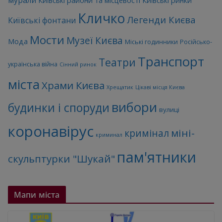
Київські райони та місцевості
Київські ринки
Кличко
Легенди Києва
Київські фонтани
Мости
Музеї Києва
Мода
Міські годинники
Російсько-
Транспорт
Театри
українська війна
Сінний ринок
міста
Храми Києва
Хрещатик
Цікаві місця Києва
вибори
будинки і споруди
вулиці
коронавірус
міні-
кримінал
криминал
пам'ятники
скульптурки "Шукай"
Мапи міста