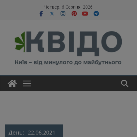
Skip
modal-check
Четвер, 6 Серпня, 2026
to
content
День:
22.06.2021