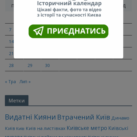
ПН
ВТ
СР
ЧТ
ПТ
СБ
НД
1
2
3
4
5
6
7
8
9
10
11
12
13
14
15
16
17
18
19
20
21
22
23
24
25
26
27
28
29
30
« Тра
Лип »
Метки
Видатні Кияни
Втрачений Київ
Динамо
Київське метро
Київські
Київ
Київ на листівках
Київ
мурали