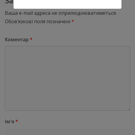
Залишити відповідь
Ваша e-mail адреса не оприлюднюватиметься.
Обов’язкові поля позначені
*
Коментар
*
Ім'я
*