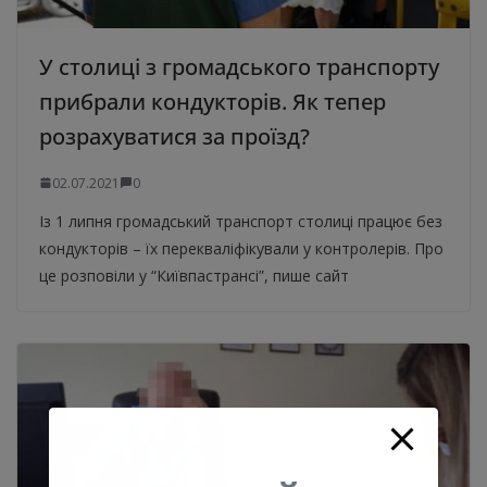
У столиці з громадського транспорту
прибрали кондукторів. Як тепер
розрахуватися за проїзд?
02.07.2021
0
Із 1 липня громадський транспорт столиці працює без
кондукторів – їх перекваліфікували у контролерів. Про
це розповіли у “Київпастрансі”, пише сайт