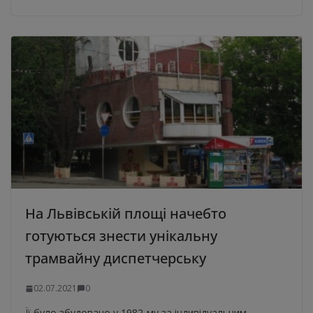
На Львівській площі начебто
готуються знести унікальну
трамвайну диспетчерську
02.07.2021
0
Її було збудовано у 1982-му за індивідуальним