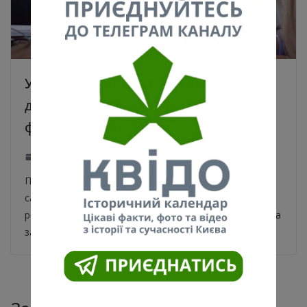
У столичному центрі первинної
допомоги розікрали 6,3 мільйона на
фіктивних зарплатах
30.06.2021
0
Правоохоронці викрили у “Центрі первинної медико-
санітарної допомоги” одного з районів Києва
розкрадання понад 6,3 мільйона гривень, виділених на
заробітну плату