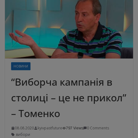
НОВИНИ
“Виборча кампанія в
столиці – це не прикол”
– Томенко
08.08.2020
kyivpastfuture
797 Views
0 Comments
вибори