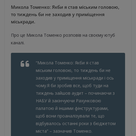
Микола Томенко: Якби я став міським головою,
то тиждень би не заходив у приміщення
міськради.
Про це Микола Томенко розповів на своєму ютуб
каналі.
“Микола Томенко: Якби я став
міським головою, то тиждень би не
заходив у приміщення міськради і ось
чому.Я би зробив все, щоб туди на
тиждень зайшов аудит – починаючи з
НАБУ й закінчуючи Рахунковою
палатою й іншими фінструктурами,
щоб вони проаналізували те, що
відбувалось останні роки з бюджетом
міста” – зазначив Томенко.