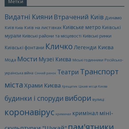
Метки
Видатні Кияни
Втрачений Київ
Динамо
Київське метро
Київські
Київ
Київ на листівках
Київ
мурали
Київські райони та місцевості
Київські ринки
Кличко
Легенди Києва
Київські фонтани
Мости
Музеї Києва
Мода
Міські годинники
Російсько-
Транспорт
Театри
українська війна
Сінний ринок
міста
Храми Києва
Хрещатик
Цікаві місця Києва
вибори
будинки і споруди
вулиці
коронавірус
міні-
кримінал
криминал
пам'ятники
скульптурки "Шукай"