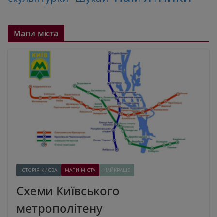
Мапи міста
ІСТОРІЯ КИЄВА
МАПИ МІСТА
НАЙКРАЩЕ
Схеми Київського
метрополітену