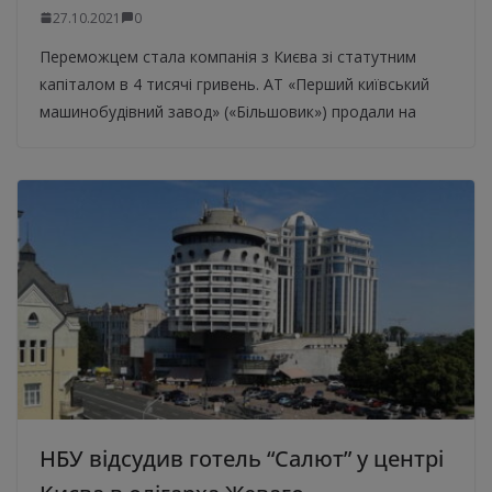
27.10.2021
0
Переможцем стала компанія з Києва зі статутним
капіталом в 4 тисячі гривень. АТ «Перший київський
машинобудівний завод» («Більшовик») продали на
НБУ відсудив готель “Салют” у центрі