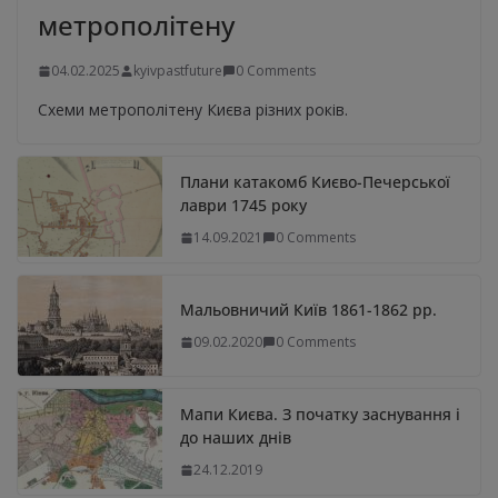
метрополітену
04.02.2025
kyivpastfuture
0 Comments
Схеми метрополітену Києва різних років.
Плани катакомб Києво-Печерської
лаври 1745 року
14.09.2021
0 Comments
Мальовничий Київ 1861-1862 рр.
09.02.2020
0 Comments
Мапи Києва. З початку заснування і
до наших днів
24.12.2019