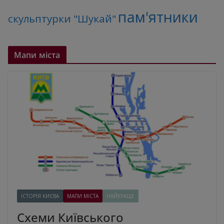
пам'ятники
скульптурки "Шукай"
Мапи міста
ІСТОРІЯ КИЄВА
МАПИ МІСТА
НАЙКРАЩЕ
Схеми Київського