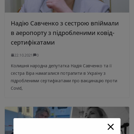
Надію Савченко з сестрою впіймали
в аеропорту з підробленими ковід-
сертифікатами
22.10.2021
0
Колишня народна депутатка Надія Савченко та її
сестра Віра намагалися потрапити в Україну з
підробленими сертифікатами про вакцинацію проти
Covid,