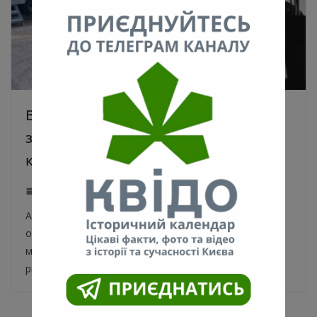
Відомий актор Алек Болдуїн під час
зйомок випадково вбив колишню
киянку Галину Гатчінс
22.10.2021
0
Американський актор Алек Болдуїн випадково вбив
одну людину та поранив іншу на знімальному
майданчику стрічки “Rust” в Альбукерке. Загибла, 42-
річна