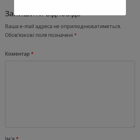
Залишити відповідь
Ваша e-mail адреса не оприлюднюватиметься.
Обов’язкові поля позначені
*
Коментар
*
Ім'я
*