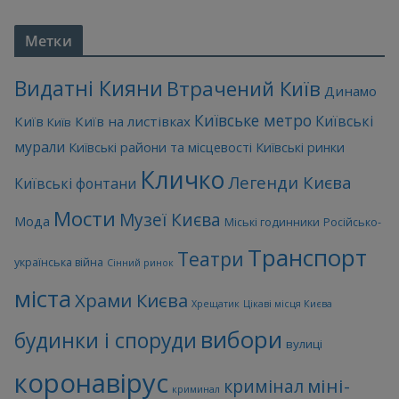
Метки
Видатні Кияни
Втрачений Київ
Динамо
Київське метро
Київські
Київ
Київ на листівках
Київ
мурали
Київські райони та місцевості
Київські ринки
Кличко
Легенди Києва
Київські фонтани
Мости
Музеї Києва
Мода
Міські годинники
Російсько-
Транспорт
Театри
українська війна
Сінний ринок
міста
Храми Києва
Хрещатик
Цікаві місця Києва
вибори
будинки і споруди
вулиці
коронавірус
міні-
кримінал
криминал