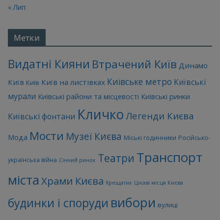
« Лип
Метки
Видатні Кияни
Втрачений Київ
Динамо
Київське метро
Київські
Київ
Київ на листівках
Київ
мурали
Київські райони та місцевості
Київські ринки
Кличко
Легенди Києва
Київські фонтани
Мости
Музеї Києва
Мода
Міські годинники
Російсько-
Транспорт
Театри
українська війна
Сінний ринок
міста
Храми Києва
Хрещатик
Цікаві місця Києва
вибори
будинки і споруди
вулиці