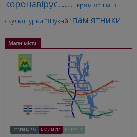
коронавірус
міні-
кримінал
криминал
пам'ятники
скульптурки "Шукай"
Мапи міста
ІСТОРІЯ КИЄВА
МАПИ МІСТА
НАЙКРАЩЕ