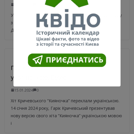
15.01.2024
0
У Києві відновили оригінальний вітраж на вході в одну
з найстаріших аптек міста. Про це повідомив активіст
Дмитро Перов. Це аптека в
Гарік Кричевський – “Кияночка”
українською. Відео
15.01.2024
0
Хіт Кричевського “Кияночка” переклали українською.
14 січня 2024 року, Гарік Кричевський презентував
нову версію свого хіта “Кияночка” українською мовою
і