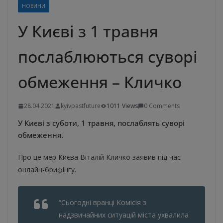
НОВИНИ
У Києві з 1 травня
послаблюються суворі
обмеження – Кличко
28.04.2021
kyivpastfuture
1011 Views
0 Comments
У Києві з суботи, 1 травня, послаблять суворі
обмеження.
Про це мер Києва Віталій Кличко заявив під час
онлайн-брифінгу.
“Сьогодні вранці Комісія з
надзвичайних ситуацій міста ухвалила