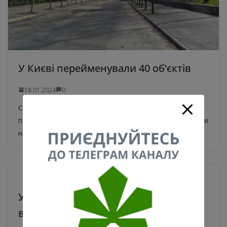
У Києві перейменували 40 об’єктів
18.01.2024
0
Сквер Коцюбайла та вул. Монастирського: у столиці
перейменували низьку об’єктів. У Києві перейменували
низку вулиць, зупинок та інших об’єктів в
У столиці відновили оригінальний
вітраж на одній з найстаріших аптек