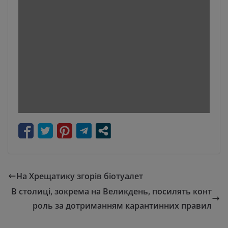
На Хрещатику згорів біотуалет
В столиці, зокрема на Великдень, посилять конт
роль за дотриманням карантинних правил