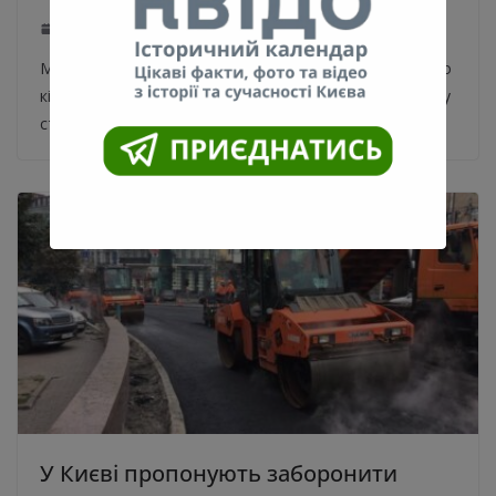
05.06.2021
0
Міський голова Києва Віталій Кличко запевнив, що до
кінця 2021 року у столиці відкриють мінімум одну нову
станцію метро –
У Києві пропонують заборонити