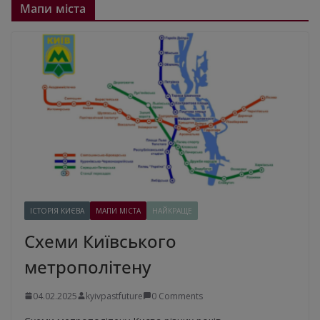
Мапи міста
ІСТОРІЯ КИЄВА
МАПИ МІСТА
НАЙКРАЩЕ
Схеми Київського
метрополітену
04.02.2025
kyivpastfuture
0 Comments