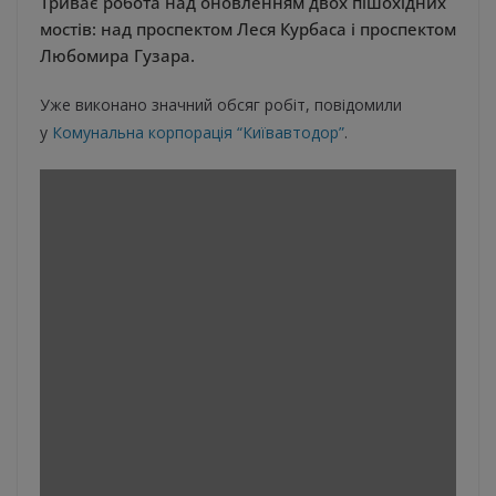
Триває робота над оновленням двох пішохідних
мостів: над проспектом Леся Курбаса і проспектом
Любомира Гузара.
Уже виконано значний обсяг робіт, повідомили
у
Комунальна корпорація “Київавтодор”
.