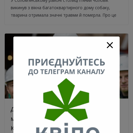
У Солом’янському районі столиці п’яний чоловік
викинув з вікна багатоквартирного дому собаку,
тварина отримала значні травми й померла. Про це
До кінця року у Києві відкриють
мінімум одну нову станцію метро –
Кличко