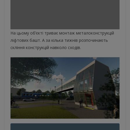
На цьому об’єкті триває монтаж металоконструкцій
ліфтових башт. А за кілька тижнів розпочинають
скління конструкцій навколо сходів.