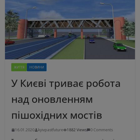
ЖИТТЯ
НОВИНИ
У Києві триває робота
над оновленням
пішохідних мостів
16.01.2020
kyivpastfuture
1882 Views
0 Comments