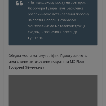
«На пішохідному мосту на розі просп.
Любомира Гузара і вул. Василенка
розпочинаємо встановлення прогону
на постійні опори. Незабаром
монтуватимемо металоконструкції
сходів», – зазначив Олександр
Густєлєв.
Обидва мости матимуть ліфти. Підлогу заллють
спеціальним антиковзним покриттям MC-Floor
Topspeed (Німеччина).