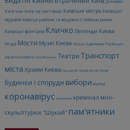
Видатні Кияни
Втрачений Київ
Динамо
Київське метро
Київські
Київ
Київ на листівках
Київ
мурали
Київські райони та місцевості
Київські ринки
Кличко
Легенди Києва
Київські фонтани
Мости
Музеї Києва
Мода
Міські годинники
Російсько-
Транспорт
Театри
українська війна
Сінний ринок
міста
Храми Києва
Хрещатик
Цікаві місця Києва
вибори
будинки і споруди
вулиці
коронавірус
міні-
кримінал
криминал
пам'ятники
скульптурки "Шукай"