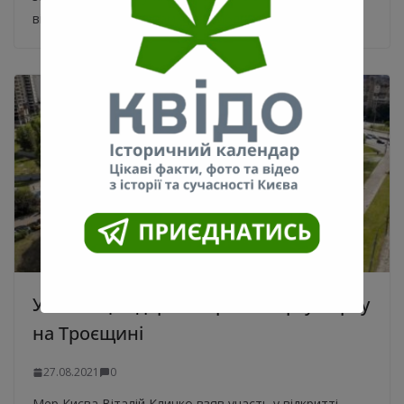
відкрили Меморіал пам’яті загиблим
У столиці відкрили третю чергу парку
на Троєщині
27.08.2021
0
Мер Києва Віталій Кличко взяв участь у відкритті