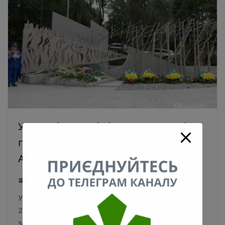
У центрі столиці відкрили Меморіал
пам’яті загиблим киянам-учасникам
АТО/ООС. Фото та відео
29.08.2021
0
У День пам’яті захисників України, який відзначають,
29 серпня, у столиці відкрили Меморіал пам’яті
загиблим киянам-учасникам АТО/ООС. У столиці