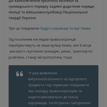
До забезпечення публічної безпеки та
громадського порядку задіяні додаткові наряди
поліції та військовослужбовці Національної
гвардії України.
Про це повідомляє
Відділ комунікації поліції Києва
.
Під посиленим наглядом правоохоронців
перебуватимуть не лише вулиці Києва, але й місця
масового скупчення громадян, ринки, транспортні
розв’язки, станції метрополітену тощо.
“У разі виявлення
вибухонебезпечного чи підозрілого
предмета слід терміново повідомити
про знахідку правоохоронцям та
надати максимально детальну
інформацію. Категорично заборонено