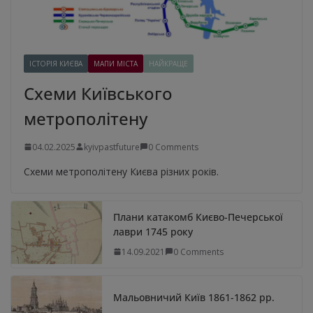
ІСТОРІЯ КИЄВА
МАПИ МІСТА
НАЙКРАЩЕ
Схеми Київського
метрополітену
04.02.2025
kyivpastfuture
0 Comments
Схеми метрополітену Києва різних років.
Плани катакомб Києво-Печерської
лаври 1745 року
14.09.2021
0 Comments
Мальовничий Київ 1861-1862 рр.