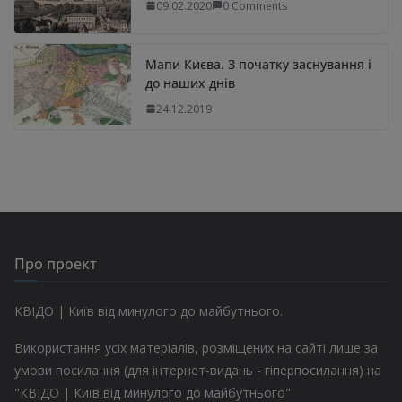
09.02.2020
0 Comments
Мапи Києва. З початку заснування і
до наших днів
24.12.2019
Про проект
КВІДО | Київ від минулого до майбутнього.
Використання усіх матеріалів, розміщених на сайті лише за
умови посилання (для інтернет-видань - гіперпосилання) на
"КВІДО | Київ від минулого до майбутнього"