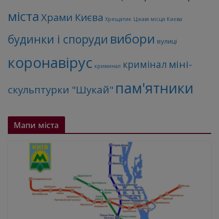
міста
Храми Києва
Хрещатик
Цікаві місця Києва
вибори
будинки і споруди
вулиці
коронавірус
міні-
кримінал
криминал
пам'ятники
скульптурки "Шукай"
Мапи міста