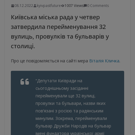
08.12.2022
kyivpastfuture
1007 Views
0 Comments
Київська міська рада у четвер
затвердила перейменування 32
вулиць, провулків та бульварів у
столиці.
Про це повідомляється на сайті мера
Віталія Кличка
.
“Депутати Київради на
сьогоднішньому засіданні
перейменували ще 32 вулиці,
провулки та бульвари, назви яких
пов’язані з росією та радянським
минулим. Зокрема, перейменували
бульвар Дружби Народів на бульвар
імені фундатора української армії