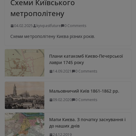
Схеми Київського
метрополітену
04.02.2025
kyivpastfuture
0 Comments
Схеми метрополітену Києва різних років.
Плани катакомб Києво-Печерської
лаври 1745 року
14.09.2021
0 Comments
Мальовничий Київ 1861-1862 рр.
09.02.2020
0 Comments
Мапи Києва. З початку заснування і
до наших днів
24.12.2019