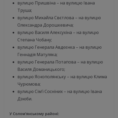
вулицю Пришвіна – на вулицю Івана
Труша;
вулицю Михайла Свєтлова – на вулицю
Олександра Дорошкевича;
вулицю Василя Алексухіна – на вулицю
Степана Чобану;
вулицю Генерала Авдєєнка – на вулицю
Геннадія Матуляка;
вулицю Генерала Потапова – на вулицю
Василя Доманицького;
вулицю Яснополянську – на вулицю Клима
Чурюмова;
вулицю Сім’ї Сосніних – на вулицю Івана
Дзюби.
У Солом’янському районі: