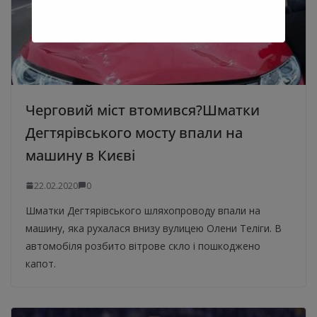
Черговий міст втомився?Шматки
Дегтярівського мосту впали на
машину в Києві
22.02.2020
0
Шматки Дегтярівського шляхопроводу впали на
машину, яка рухалася внизу вулицею Олени Теліги. В
автомобіля розбито вітрове скло і пошкоджено
капот.