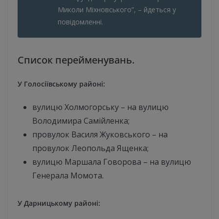
Миколи Міхновського”, – йдеться у
повідомленні.
Список перейменувань.
У Голосіївському районі:
вулицю Холмогорську – на вулицю
Володимира Самійленка;
провулок Василя Жуковського – на
провулок Леопольда Ященка;
вулицю Маршала Говорова – на вулицю
Генерала Момота.
У Дарницькому районі: