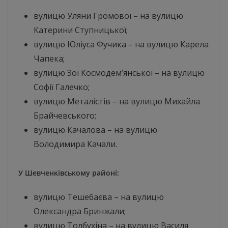
вулицю Уляни Громової – на вулицю
Катерини Ступницької;
вулицю Юліуса Фучика – на вулицю Карела
Чапека;
вулицю Зої Космодем’янської – на вулицю
Софії Галечко;
вулицю Металістів – на вулицю Михайла
Брайчевського;
вулицю Качалова – на вулицю
Володимира Качали.
У Шевченківському районі:
вулицю Тешебаєва – на вулицю
Олександра Бринжали;
вулицю Толбухіна – на вулицю Василя