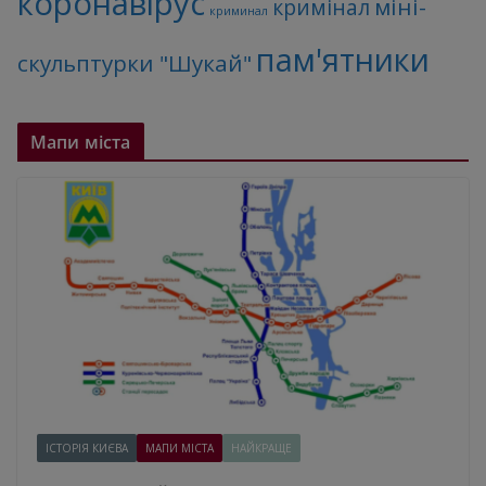
коронавірус
міні-
кримінал
криминал
пам'ятники
скульптурки "Шукай"
Мапи міста
ІСТОРІЯ КИЄВА
МАПИ МІСТА
НАЙКРАЩЕ