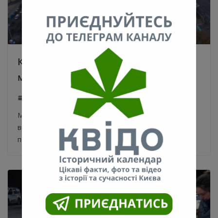
Київ готовий прийняти у власність
міста Гостинний двір
22.02.2020
0
Місто готове прийняти Гостинний двір у власність і
використовувати його як заклад культури. Про це
повідомляю «Вечірній Київ» з посиланням