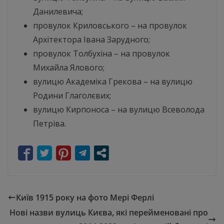
Данилевича;
провулок Криловського – на провулок
Архітектора Івана Зарудного;
провулок Толбухіна – на провулок
Михайла Ялового;
вулицю Академіка Грекова – на вулицю
Родини Глаголєвих;
вулицю Кирпоноса – на вулицю Всеволода
Петріва.
Київ 1915 року на фото Мері Ферлі
Нові назви вулиць Києва, які перейменовані про