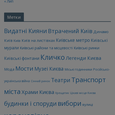
« Лип
Метки
Видатні Кияни
Втрачений Київ
Динамо
Київське метро
Київські
Київ
Київ на листівках
Київ
мурали
Київські райони та місцевості
Київські ринки
Кличко
Легенди Києва
Київські фонтани
Мости
Музеї Києва
Мода
Міські годинники
Російсько-
Транспорт
Театри
українська війна
Сінний ринок
міста
Храми Києва
Хрещатик
Цікаві місця Києва
вибори
будинки і споруди
вулиці