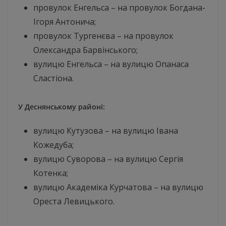
провулок Енгельса – на провулок Богдана-
Ігоря Антонича;
провулок Тургенєва – на провулок
Олександра Барвінського;
вулицю Енгельса – на вулицю Опанаса
Сластіона.
У Деснянському районі:
вулицю Кутузова – на вулицю Івана
Кожедуба;
вулицю Суворова – на вулицю Сергія
Котенка;
вулицю Академіка Курчатова – на вулицю
Ореста Левицького.