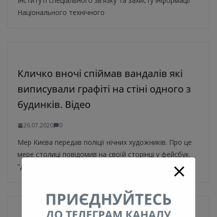
Інституті спеціального зв’язку та захисту інформації
Національного технічного
Кличко вночі спіймав вандалів які
виписували графіті на стіні одного з
будинків. Відео
26.07.2020
0
Мер Києва передав поліції нічних художників. Про це
мере столиці повідомив на своїй сторінці у фейсбук.
“Друзі! Пізно ввечері вчора