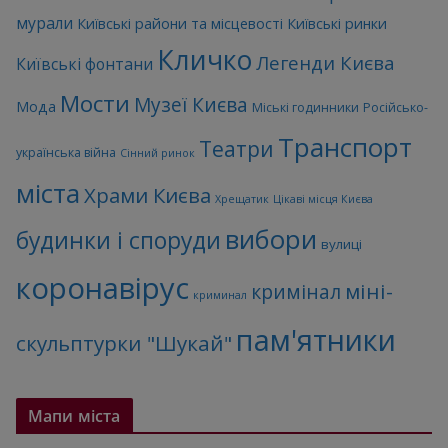
мурали
Київські райони та місцевості
Київські ринки
Кличко
Легенди Києва
Київські фонтани
Мости
Музеї Києва
Мода
Міські годинники
Російсько-
Транспорт
Театри
українська війна
Сінний ринок
міста
Храми Києва
Хрещатик
Цікаві місця Києва
вибори
будинки і споруди
вулиці
коронавірус
міні-
кримінал
криминал
пам'ятники
скульптурки "Шукай"
Мапи міста