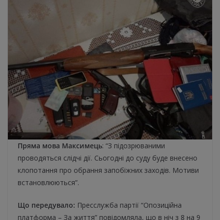
Пряма мова Максимець
: “З підозрюваними
проводяться слідчі дії. Сьогодні до суду буде внесено
клопотання про обрання запобіжних заходів. Мотиви
встановлюються”.
Що передувало:
Пресслужба партії “Опозиційна
платформа – За життя” повідомляла, що в ніч з 8 на 9