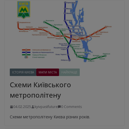
ІСТОРІЯ КИЄВА
МАПИ МІСТА
НАЙКРАЩЕ
Схеми Київського
метрополітену
04.02.2025
kyivpastfuture
0 Comments
Схеми метрополітену Києва різних років.