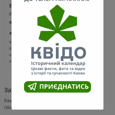
Велодоріжку на Героїв Севастополя
проклали навколо непрацюючого
кіоску. Фото та відео
25.07.2020
0
Кіоск на шляху велосмуги національного значення! У
Києві на вулиці Героїв Севастополя, велодоріжку
проклали навколо непрацюючого МАФа. Про це
повідомляє
Залишити відповідь
Ваша e-mail адреса не оприлюднюватиметься.
Обов’язкові поля позначені
*