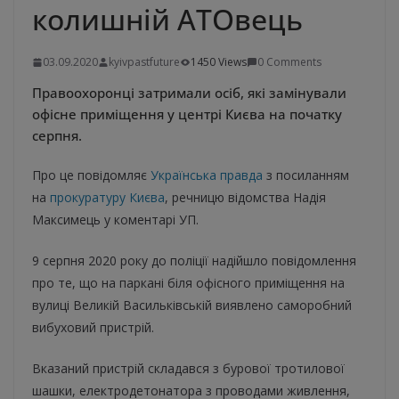
колишній АТОвець
03.09.2020
kyivpastfuture
1450 Views
0 Comments
Правоохоронці затримали осіб, які замінували
офісне приміщення у центрі Києва на початку
серпня.
Про це повідомляє
Українська правда
з посиланням
на
прокуратуру Києва
, речницю відомства Надія
Максимець у коментарі УП.
9 серпня 2020 року до поліції надійшло повідомлення
про те, що на паркані біля офісного приміщення на
вулиці Великій Васильківській виявлено саморобний
вибуховий пристрій.
Вказаний пристрій складався з бурової тротилової
шашки, електродетонатора з проводами живлення,