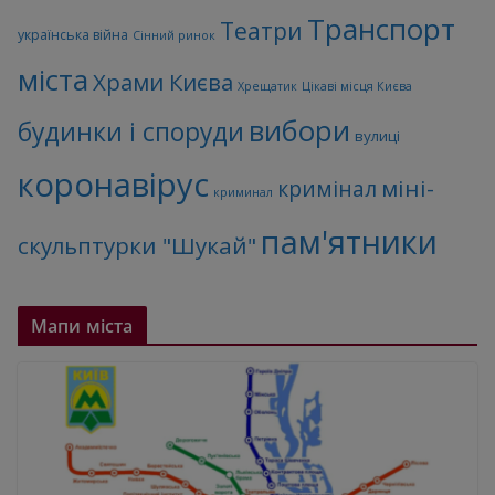
Транспорт
Театри
українська війна
Сінний ринок
міста
Храми Києва
Хрещатик
Цікаві місця Києва
вибори
будинки і споруди
вулиці
коронавірус
міні-
кримінал
криминал
пам'ятники
скульптурки "Шукай"
Мапи міста