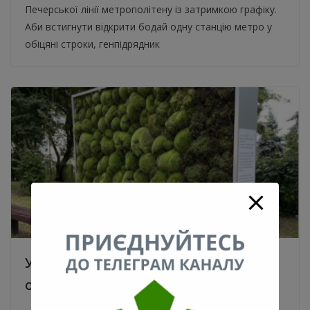
Печерської лінії метрополітену із затримкою графіку.
Аби встигнути відкрити бодай одну станцію метро у
обіцяні строки, генпідрядник
У Києві з’явилася лавка з моху, що
очищає повітря. Відео