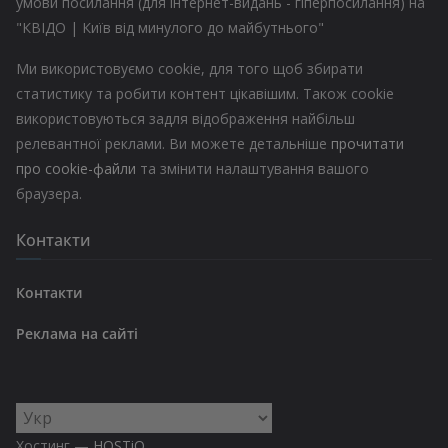
умови посилання (для інтернет-видань - гіперпосилання) на
"КВІДО | Київ від минулого до майбутнього"
Ми використовуємо cookie, для того щоб збирати
статистику та робити контент цікавішим. Також cookie
використовуються задля відображення найбільш
релевантної реклами. Ви можете детальніше
прочитати
про cookie-файли
та змінити налаштування вашого
браузера.
Контакти
Контакти
Реклама на сайті
Вибрати
мову
Хостинг —
HOSTiQ