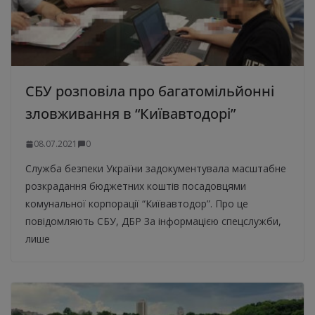
СБУ розповіла про багатомільйонні
зловживання в “Київавтодорі”
08.07.2021
0
Служба безпеки України задокументувала масштабне
розкрадання бюджетних коштів посадовцями
комунальної корпорації “Київавтодор”. Про це
повідомляють СБУ, ДБР За інформацією спецслужби,
лише