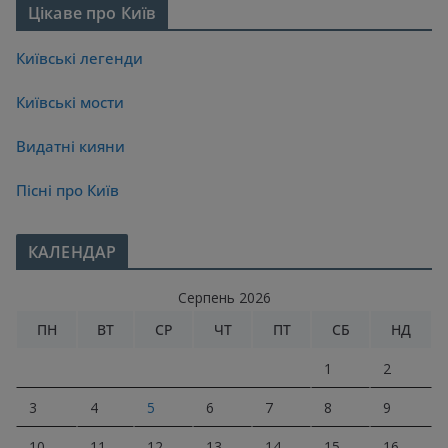
Цікаве про Київ
Київські легенди
Київські мости
Видатні кияни
Пісні про Київ
КАЛЕНДАР
Серпень 2026
ПН
ВТ
СР
ЧТ
ПТ
СБ
НД
1
2
3
4
5
6
7
8
9
10
11
12
13
14
15
16