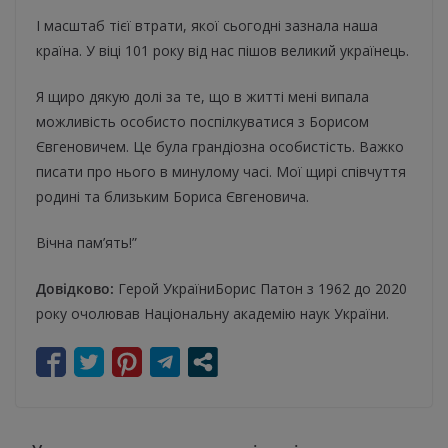
І масштаб тієї втрати, якої сьогодні зазнала наша
країна. У віці 101 року від нас пішов великий українець.
Я щиро дякую долі за те, що в житті мені випала
можливість особисто поспілкуватися з Борисом
Євгеновичем. Це була грандіозна особистість. Важко
писати про нього в минулому часі. Мої щирі співчуття
родині та близьким Бориса Євгеновича.
Вічна пам’ять!”
Довідково:
Герой УкраїниБорис Патон з 1962 до 2020
року очолював Національну академію наук України.