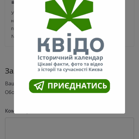
07.07.2021
0
Усі охочі можуть посидіти на цій лавці та
насолодитися свіжим повітрям біля неї. Про це
повідомили в програмі «Київ.
NewsRoom» телеканалу «Київ». У
Залишити відповідь
Ваша e-mail адреса не оприлюднюватиметься.
Обов’язкові поля позначені
*
Коментар
*