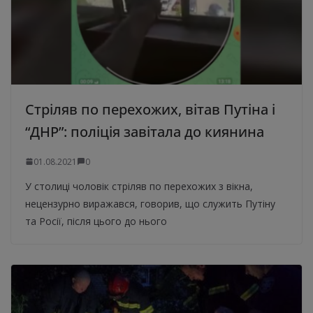
Стріляв по перехожих, вітав Путіна і
“ДНР”: поліція завітала до киянина
01.08.2021
0
У столиці чоловік стріляв по перехожих з вікна,
нецензурно виражався, говорив, що служить Путіну
та Росії, після цього до нього