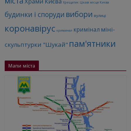
міста
Храми Києва
Хрещатик
Цікаві місця Києва
вибори
будинки і споруди
вулиці
коронавірус
міні-
кримінал
криминал
пам'ятники
скульптурки "Шукай"
Мапи міста