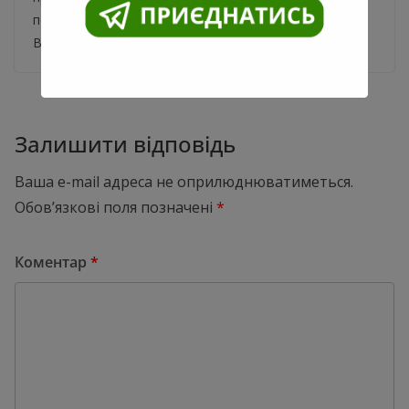
переслідування на автомобілях НАБУ та СБУ.
Відповідне відео
Залишити відповідь
Ваша e-mail адреса не оприлюднюватиметься.
Обов’язкові поля позначені
*
Коментар
*