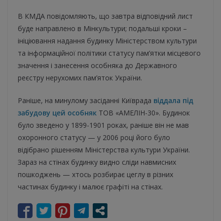
В КМДА повідомляють, що завтра відповідний лист
буде направлено в Мінкультури; подальші кроки –
ініціювання надання будинку Міністерством культури
та інформаційної політики статусу пам’ятки місцевого
значення і занесення особняка до Державного
реєстру нерухомих пам’яток України.
Раніше, на минулому засіданні Київрада
віддала під
забудову цей особняк
ТОВ «АМЕЛІН-30». Будинок
було зведено у 1899-1901 роках, раніше він не мав
охоронного статусу — у 2006 році його було
відібрано рішенням Міністерства культури України.
Зараз на стінах будинку видно сліди навмисних
пошкоджень — хтось розбирає цеглу в різних
частинах будинку і малює графіті на стінах.