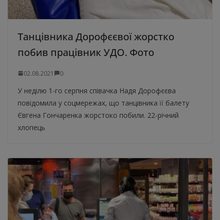
Танцівника Дорофєєвої жорстко
побив працівник УДО. Фото
02.08.2021
0
У неділю 1-го серпня співачка Надя Дорофєєва
повідомила у соцмережах, що танцівника її балету
Євгена Гончаренка жорстоко побили. 22-річний
хлопець