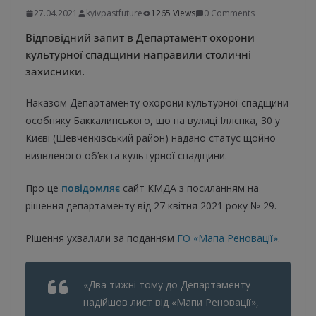
27.04.2021
kyivpastfuture
1265 Views
0 Comments
Відповідний запит в Департамент охорони
культурної спадщини направили столичні
захисники.
Наказом Департаменту охорони культурної спадщини
особняку Баккалинського, що на вулиці Іллєнка, 30 у
Києві (Шевченківський район) надано статус щойно
виявленого об’єкта культурної спадщини.
Про це
повідомляє
сайт КМДА з посиланням на
рішення департаменту від 27 квітня 2021 року № 29.
Рішення ухвалили за поданням
ГО «Мапа Реновації»
.
«Два тижні тому до Департаменту
надійшов лист від «Мапи Реновації»,