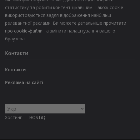
статистику та робити контент цікавішим. Також cookie
використовуються задля відображення найбільш
релевантної реклами. Ви можете детальніше
прочитати
про cookie-файли
та змінити налаштування вашого
браузера.
Контакти
Контакти
Реклама на сайті
Вибрати
мову
Хостинг —
HOSTiQ