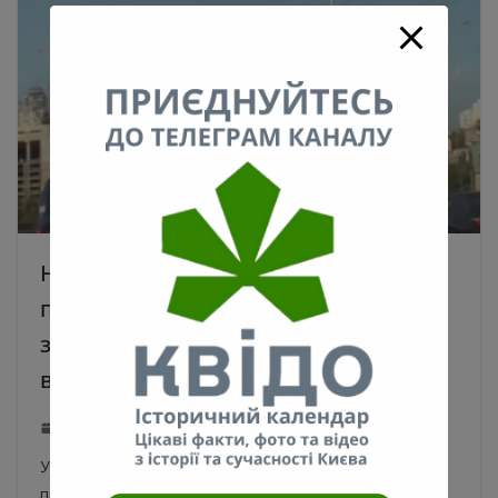
НАБУ оприлюднило відео
переслідування працівників СБУ з
затриманим суддею Чаусом
вулицями Києва. Відео
30.07.2021
0
У столиці відбулися небезпечні автоперегони двох
правоохоронних органів України. У Києві відбулося