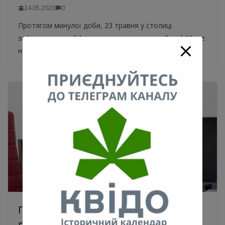
24.05.2020
0
Протягом минулої доби, 23 травня у столиці
зафіксували ще 54 випадки захворювання Covid-19, це
на 7 випадків більше, ніж днем
Помер голова правління “Київхліб»