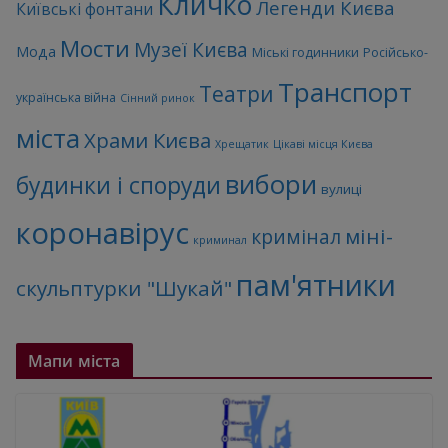
Кличко
Легенди Києва
Київські фонтани
Мости
Музеї Києва
Мода
Міські годинники
Російсько-
Транспорт
Театри
українська війна
Сінний ринок
міста
Храми Києва
Хрещатик
Цікаві місця Києва
вибори
будинки і споруди
вулиці
коронавірус
міні-
кримінал
криминал
пам'ятники
скульптурки "Шукай"
Мапи міста