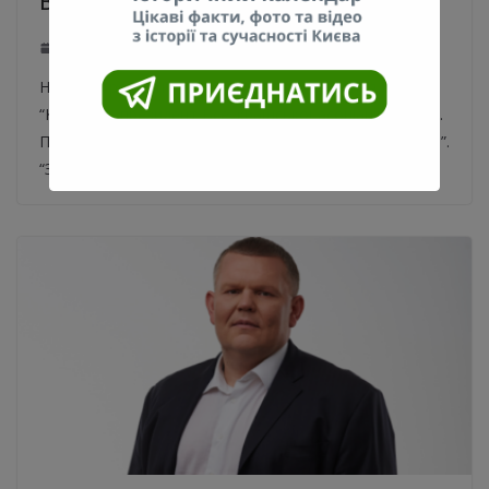
Володимир Череда
23.05.2020
0
На 61-му році життя помер голова правління ПАТ
“Київхліб”, президент Всеукраїнської асоціації пекарів.
Про це повідомляється на facebook сторінці “Київхліб”.
“З великим