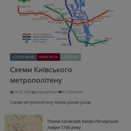
ІСТОРІЯ КИЄВА
МАПИ МІСТА
НАЙКРАЩЕ
Схеми Київського
метрополітену
04.02.2025
kyivpastfuture
0 Comments
Схеми метрополітену Києва різних років.
Плани катакомб Києво-Печерської
лаври 1745 року