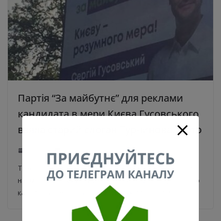
Партія “За майбутнє” для реклами
кандидата в мери Києва Гусовського
взяла старий слоган Турчинова. Фото
08.09.2020
0
Технологи політичної партії “За майбутнє” не стали
надмірно напружуватися і просто позичили для свого
кандидата Сергія Гусовського чужий слоган часів