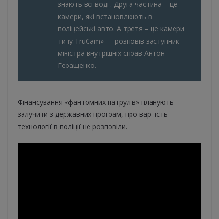
знають всі водії. Друга частина – це
камери, які встановлюють в
поліцейські авто. А третя – це камери
типу TruCam» — розповів заступник
міністра внутрішніх справ Антон
Геращенко.
Фінансування «фантомних патрулів» планують
залучити
з державних програм, про вартість
технології в поліції не розповіли.