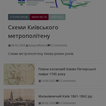
ІСТОРІЯ КИЄВА
МАПИ МІСТА
НАЙКРАЩЕ
Схеми Київського
метрополітену
04.02.2025
kyivpastfuture
0 Comments
Схеми метрополітену Києва різних років.
Плани катакомб Києво-Печерської
лаври 1745 року
14.09.2021
0 Comments
Мальовничий Київ 1861-1862 рр.
09.02.2020
0 Comments