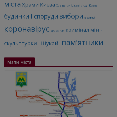
міста
Храми Києва
Хрещатик
Цікаві місця Києва
вибори
будинки і споруди
вулиці
коронавірус
міні-
кримінал
криминал
пам'ятники
скульптурки "Шукай"
Мапи міста