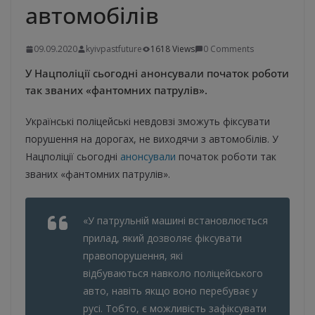
автомобілів
09.09.2020
kyivpastfuture
1618 Views
0 Comments
У Нацполіції сьогодні анонсували початок роботи
так званих «фантомних патрулів».
Українські поліцейські невдовзі зможуть фіксувати
порушення на дорогах, не виходячи з автомобілів. У
Нацполіції сьогодні
анонсували
початок роботи так
званих «фантомних патрулів».
«У патрульній машині встановлюється
прилад, який дозволяє фіксувати
правопорушення, які
відбуваються навколо поліцейського
авто, навіть якщо воно перебуває у
русі. Тобто, є можливість зафіксувати