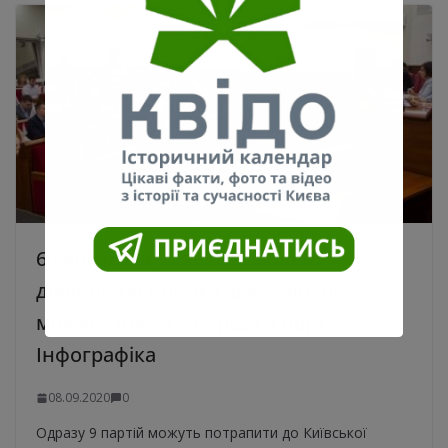
60 відсотків киян задоволені
діяльністю Кличка, а у Київраду
можуть пройти одразу 9 партій.
Інфографіка
08.09.2020
0
Одразу 9 партій можуть потрапити до Київської