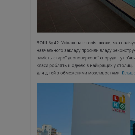
ЗОШ № 42.
Унікальна історія школи, яка налічу
навчального закладу просили владу реконструю
замість старої двоповерхової споруди тут з’яв
класи роблять її однією з найкращих у столиці. 
для дітей з обмеженими можливостями.
Більш