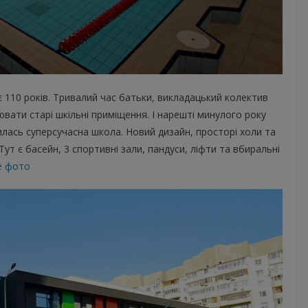
є 110 років. Тривалий час батьки, викладацький колектив
вати старі шкільні приміщення. І нарешті минулого року
илась суперсучасна школа. Новий дизайн, просторі холи та
Тут є басейн, 3 спортивні зали, пандуси, ліфти та вбиральні
е фото