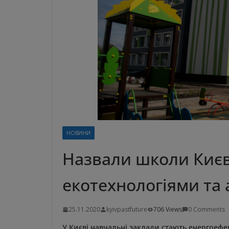
НОВИНИ
Назвали школи Киє
екотехнологіями та
25.11.2020
kyivpastfuture
706 Views
0 Comments
У Києві навчальні заклади стають енергоеф