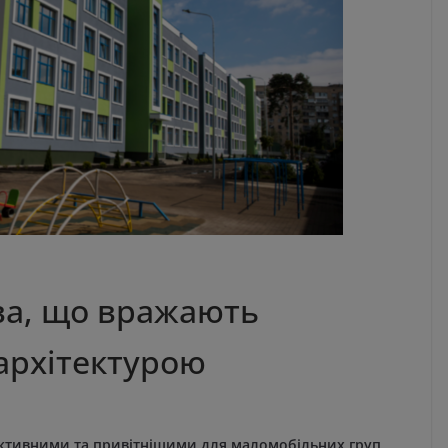
ва, що вражають
 архітектурою
ективними та привітнішими для маломобільних груп