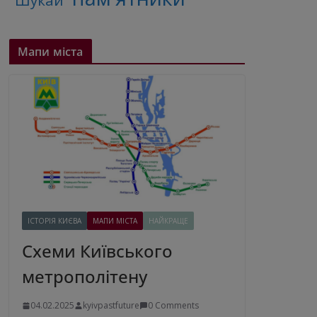
"Шукай"
Мапи міста
ІСТОРІЯ КИЄВА
МАПИ МІСТА
НАЙКРАЩЕ
Схеми Київського
метрополітену
04.02.2025
kyivpastfuture
0 Comments