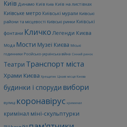
Київ
Динамо Київ
Київ на листівках
Київ
Київське метро
Київські мурали
Київські
Київські
райони та місцевості
Київські ринки
Кличко
Легенди Києва
фонтани
Мости
Музеї Києва
Мода
Міські
годинники
Російсько-українська війна
Сінний ринок
Транспорт міста
Театри
Храми Києва
Хрещатик
Цікаві місця Києва
вибори
будинки і споруди
коронавірус
вулиці
криминал
міні-скульптурки
кримінал
пам'ятники