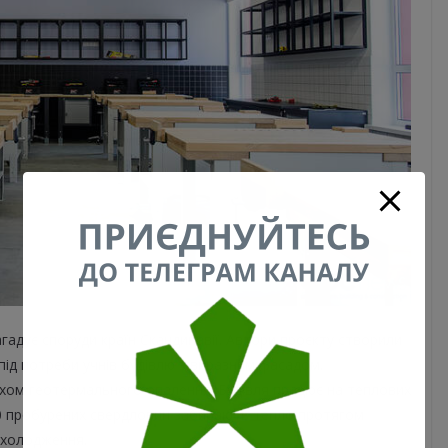
гадує споруди країн Скандинавії. Автори проєкту створили
під потреби учнів будівлю з виразним фасадом.
хом геотермального опалення. Будівля працює на теплових
70 пробурених свердловин забирають тепло протягом
охолодження.