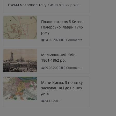
Схеми метрополітену Києва різних років.
Плани катакомб Києво-
Печерської лаври 1745
року
14.09.2021
0 Comments
Мальовничий Київ
1861-1862 рр.
09.02.2020
0 Comments
Мапи Києва. З початку
заснування і до наших
днів
24.12.2019