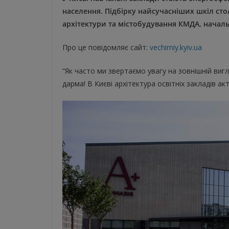
населення. Підбірку найсучасніших шкіл ст
архітектури та містобудування КМДА, началь
Про це повідомляє сайт:
vechirniy.kyiv.ua
“Як часто ми звертаємо увагу на зовнішній вигл
дарма! В Києві архітектура освітніх закладів ак