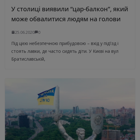
У столиці виявили “цар-балкон”, який
може обвалитися людям на голови
25.06.2020
0
Під цією небезпечною прибудовою – вхід у під’їзд і
стоять лавки, де часто сидять діти. У Києві на вул
Братиславській,