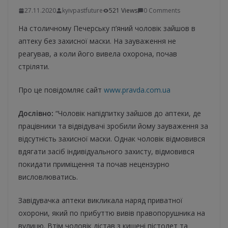
27.11.2020
kyivpastfuture
521 Views
0 Comments
На столичному Печерську п’яний чоловік зайшов в
аптеку без захисної маски. На зауваження не
реагував, а коли його вивела охорона, почав
стріляти.
Про це повідомляє сайт
www.pravda.com.ua
Дослівно:
“Чоловік напідпитку зайшов до аптеки, де
працівники та відвідувачі зробили йому зауваження за
відсутність захисної маски. Однак чоловік відмовився
вдягати засіб індивідуального захисту, відмовився
покидати приміщення та почав нецензурно
висловлюватись.
Завідувачка аптеки викликала наряд приватної
охорони, який по прибуттю вивів правопорушника на
вулицю. Втім чоловік дістав з кишені пістолет та