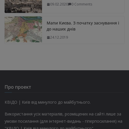
09.02.2020
0 Comments
Мапи Києва. З початку заснування і
до наших днів
24.12.2019
Про проект
КВІДО | Київ від минулого до майбутнього.
Використання усіх матеріалів, розміщених на сайті лише за
умови посилання (для інтернет-видань - гіперпосилання) на
"КВІДО | Київ від минулого до майбутнього"