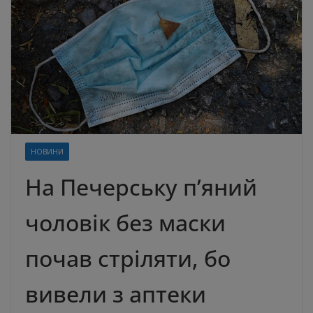
НОВИНИ
На Печерську п’яний
чоловік без маски
почав стріляти, бо
вивели з аптеки