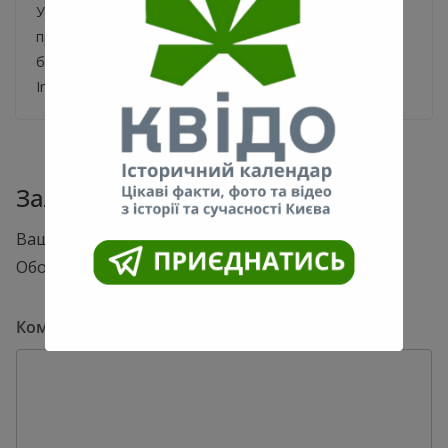
Учасниця «Кварталу 95» Олена Кравець
прокоментувала інформацію про те, що вона може
балотуватися в мери Києва. Актриса у своєму
Instagram
Залишити відповідь
Ваша e-mail адреса не оприлюднюватиметься.
Обов’язкові поля позначені
*
Коментар
*