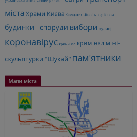
українська війна
Сінний ринок
міста
Храми Києва
Хрещатик
Цікаві місця Києва
вибори
будинки і споруди
вулиці
коронавірус
міні-
кримінал
криминал
пам'ятники
скульптурки "Шукай"
Мапи міста