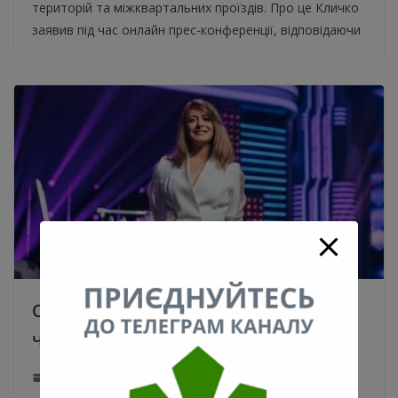
територій та міжквартальних проїздів. Про це Кличко
заявив під час онлайн прес-конференції, відповідаючи
Олена Кравець прокоментувала
чутки про балотування у мери Києва
24.06.2020
0