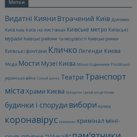
Метки
Видатні Кияни
Втрачений Київ
Динамо
Київське метро
Київські
Київ
Київ на листівках
Київ
мурали
Київські райони та місцевості
Київські ринки
Кличко
Легенди Києва
Київські фонтани
Мости
Музеї Києва
Мода
Міські годинники
Російсько-
Транспорт
Театри
українська війна
Сінний ринок
міста
Храми Києва
Хрещатик
Цікаві місця Києва
вибори
будинки і споруди
вулиці
коронавірус
міні-
кримінал
криминал
пам'ятники
скульптурки "Шукай"