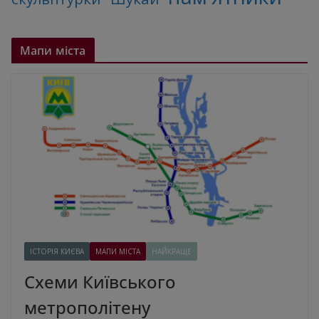
Мапи міста
ІСТОРІЯ КИЄВА
МАПИ МІСТА
НАЙКРАЩЕ
Схеми Київського
метрополітену