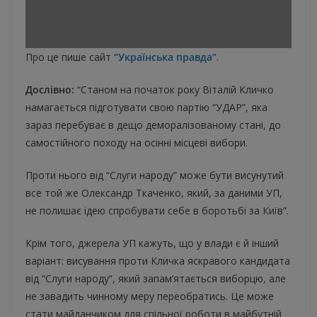
Про це пише сайт
“Українська правда”
.
Дослівно:
“Станом на початок року Віталій Кличко
намагається підготувати свою партію “УДАР”, яка
зараз перебуває в дещо деморалізованому стані, до
самостійного походу на осінні місцеві вибори.
Проти нього від “Слуги народу” може бути висунутий
все той же Олександр Ткаченко, який, за даними УП,
не полишає ідею спробувати себе в боротьбі за Київ”.
Крім того, джерела УП кажуть, що у влади є й інший
варіант: висування проти Кличка яскравого кандидата
від “Слуги народу”, який запам’ятається виборцю, але
не завадить чинному меру переобратись. Це може
стати майданчиком для спільної роботи в майбутній