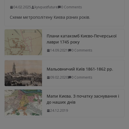
04.02.2025
kyivpastfuture
0 Comments
Схеми метрополітену Києва різних років.
Плани катакомб Києво-Печерської
лаври 1745 року
14.09.2021
0 Comments
Мальовничий Київ 1861-1862 рр.
09.02.2020
0 Comments
Мапи Києва. З початку заснування і
до наших днів
24.12.2019