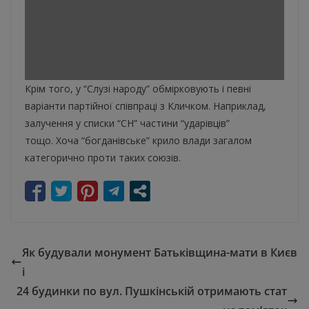
Крім того, у “Слузі народу” обмірковують і певні
варіанти партійної співпраці з Кличком. Наприклад,
залучення у списки “СН” частини “ударівців”
тощо. Хоча “богданівське” крило влади загалом
категорично проти таких союзів.
Як будували монумент Батьківщина-мати в Києв
і
24 будинки по вул. Пушкінській отримають стат