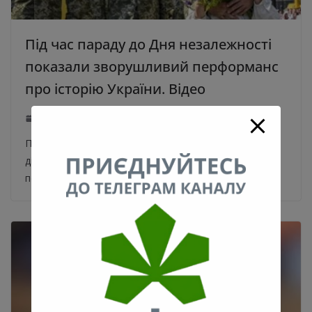
Під час параду до Дня незалежності
показали зворушливий перформанс
про історію України. Відео
24.08.2021
0
Під час 10-хвилинного перформансу глядачі разом з
дівчинкою, яка уособлювала образ України,
перенеслися в історичні віхи України. У центрі столиці