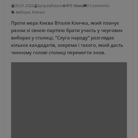
30.01.2020
kyivpastfuture
915 Views
0 Comments
вибори
,
Кличко
Проти мера Києва Віталія Кличка, який планує
разом зі своєю партією брати участь у чергових
виборах у столиці, “Слуга народу” розглядає
кількох кандидатів, зокрема і такого, який дасть
чинному голові столиці перемогти знов.