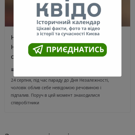
На Хрещатику під час параду до Дня
Незалежності чоловік скоїв
самопідпал. Відео
24.08.2021
0
24 серпня, під час параду до Дня Незалежності,
чоловік облив себе невідомою речовиною і
підпалив. Поруч в цей момент знаходилися
співробітники