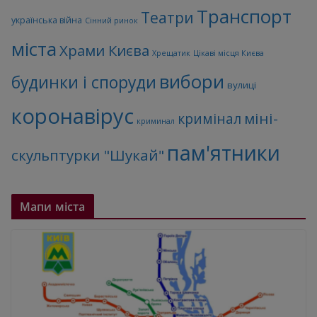
Транспорт
Театри
українська війна
Сінний ринок
міста
Храми Києва
Хрещатик
Цікаві місця Києва
вибори
будинки і споруди
вулиці
коронавірус
міні-
кримінал
криминал
пам'ятники
скульптурки "Шукай"
Мапи міста