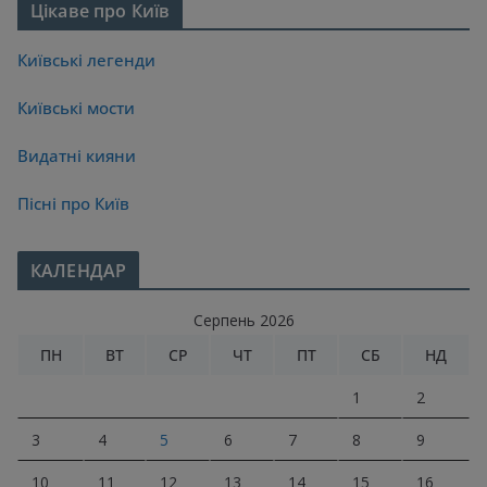
Цікаве про Київ
Київські легенди
Київські мости
Видатні кияни
Пісні про Київ
КАЛЕНДАР
Серпень 2026
ПН
ВТ
СР
ЧТ
ПТ
СБ
НД
1
2
3
4
5
6
7
8
9
10
11
12
13
14
15
16