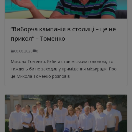
“Виборча кампанія в столиці – це не
прикол” – Томенко
08.08.2020
0
Микола Томенко: Якби я став міським головою, то
тиждень би не заходив у приміщення міськради. Про
це Микола Томенко розповів