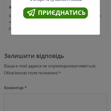
07.08.2020
0
Будівництво метро на Виноградар триває. Орієнтовно
через два тижні метробудівці планують розпочати
роботи з розробки тунелю між станціями “Сирець” та
Залишити відповідь
Ваша e-mail адреса не оприлюднюватиметься.
Обов’язкові поля позначені
*
Коментар
*