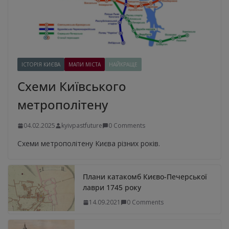
ІСТОРІЯ КИЄВА
МАПИ МІСТА
НАЙКРАЩЕ
Схеми Київського
метрополітену
04.02.2025
kyivpastfuture
0 Comments
Схеми метрополітену Києва різних років.
Плани катакомб Києво-Печерської
лаври 1745 року
14.09.2021
0 Comments