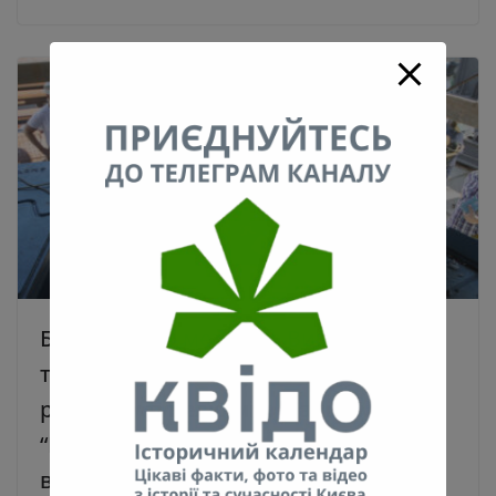
Будівництво метро на Виноградар
триває. За 2 тижні розпочнуть
розробку тунелю між станціями
“Мостицька” та “Сирець”. Фото та
відео