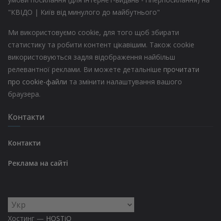
"КВІДО | Київ від минулого до майбутнього"
Ми використовуємо cookie, для того щоб збирати
статистику та робити контент цікавішим. Також cookie
використовуються задля відображення найбільш
релевантної реклами. Ви можете детальніше
прочитати
про cookie-файли
та змінити налаштування вашого
браузера.
Контакти
Контакти
Реклама на сайті
Вибрати
мову
Хостинг —
HOSTiQ