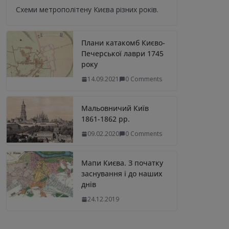
Схеми метрополітену Києва різних років.
Плани катакомб Києво-
Печерської лаври 1745
року
14.09.2021
0 Comments
Мальовничий Київ
1861-1862 рр.
09.02.2020
0 Comments
Мапи Києва. З початку
заснування і до наших
днів
24.12.2019