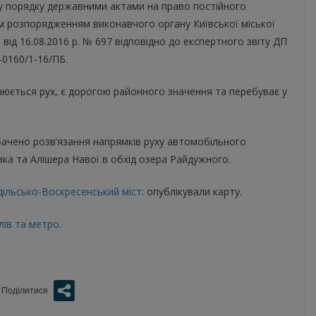
му порядку державними актами на право постійного
м розпорядженням виконавчого органу Київської міської
) від 16.08.2016 р. № 697 відповідно до експертного звіту ДП
-0160/1-16/ПБ.
снюється рух, є дорогою районного значення та перебуває у
ачено розв’язання напрямків руху автомобільного
ка та Алішера Навої в обхід озера Райдужного.
дільсько-Воскресенський міст
: опублікували карту.
лів та метро
.