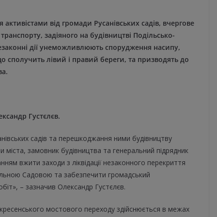
 активістами від громади Русанівських садів, вчергове
транспорту, задіяного на будівництві Подільсько-
незаконні дії унеможливлюють спорудження насипу,
о сполучить лівий і правий береги, та призводять до
ва.
ксандр Густєлєв.
нівських садів та перешкоджання ними будівництву
и міста, замовник будівництва та генеральний підрядник
нням вжити заходи з ліквідації незаконного перекриття
альною Садовою та забезпечити громадський
обіт», – зазначив Олександр Густєлєв.
скресенського мостового переходу здійснюється в межах