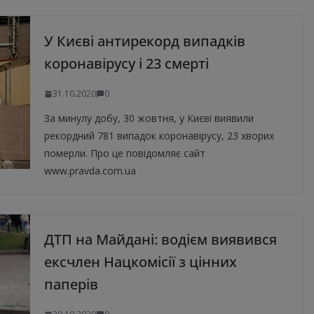
У Києві антирекорд випадків
коронавірусу і 23 смерті
31.10.2020
0
За минулу добу, 30 жовтня, у Києві виявили
рекордний 781 випадок коронавірусу, 23 хворих
померли. Про це повідомляє сайт
www.pravda.com.ua
ДТП на Майдані: водієм виявився
ексчлен Нацкомісії з цінних
паперів