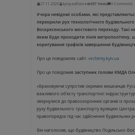
27.11.2020
kyivpastfuture
697 Views
0 Comments
Учора невідомі особами, які представляються
перекрили рух технологічного будівельного 
Воскресенського мостового переходу. Такі 
яким буде проходити лінія метрополітену, щ
коригування графіків завершення будівницт
Про це повідомляє сайт:
vechirniy.kyiv.ua
Про це повідомив
заступник голови КМДА Оле
«Враховуючи супротив окремих мешканців Руса
важливого об’єкту транспортної інфраструктур
звернулися до правоохоронних органів із проха
руху будівельного транспорту вулицею Центр
правопорядок під час здійснення будівельних р
Він наголосив, що будівництво Подільсько-Во