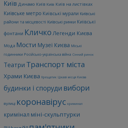
Київ
Динамо Київ
Київ на листівках
Київ
Київське метро
Київські мурали
Київські
Київські
райони та місцевості
Київські ринки
Кличко
Легенди Києва
фонтани
Мости
Музеї Києва
Мода
Міські
годинники
Російсько-українська війна
Сінний ринок
Транспорт міста
Театри
Храми Києва
Хрещатик
Цікаві місця Києва
вибори
будинки і споруди
коронавірус
вулиці
криминал
міні-скульптурки
кримінал
пам'ятники