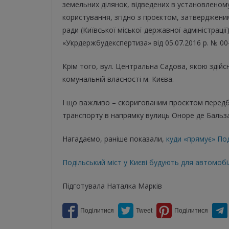
земельних ділянок, відведених в установлено
користування, згідно з проєктом, затверджени
ради (Київської міської державної адміністрації
«Укрдержбудекспертиза» від 05.07.2016 р. № 00
Крім того, вул. Центральна Садова, якою здій
комунальній власності м. Києва.
І що важливо – скоригованим проєктом передб
транспорту в напрямку вулиць Оноре де Бальза
Нагадаємо, раніше показали,
куди «прямує» По
Подільський міст у Києві будують для автомобі
Підготувала Наталка Марків