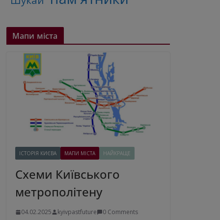
"Шукай"
Мапи міста
ІСТОРІЯ КИЄВА
МАПИ МІСТА
НАЙКРАЩЕ
Схеми Київського
метрополітену
04.02.2025
kyivpastfuture
0 Comments