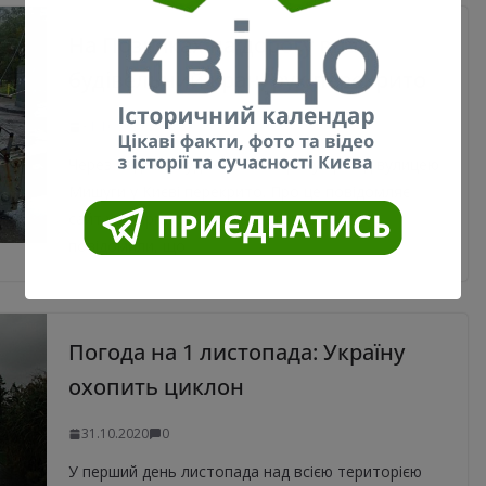
На Позняках на дорогу впав
будівельний кран, рух перекрито
31.10.2020
0
Через падіння будівельного крану проїзд вулицею
Мишуги у Києві перекрито. Про це повідомляє
сайт www.pravda.com.ua Деталі: У КМДА
повідомили, що
Погода на 1 листопада: Україну
охопить циклон
31.10.2020
0
У перший день листопада над всією територією