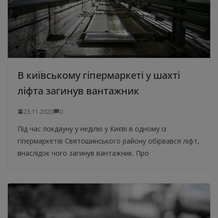
В київському гіпермаркеті у шахті
ліфта загинув вантажник
23.11.2020
0
Під час локдауну у неділю у Києві в одному із
гіпермаркетів Святошинського району обірвався ліфт,
внаслідок чого загинув вантажник. Про