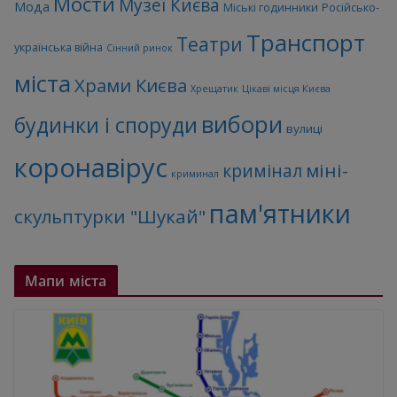
Мости
Музеї Києва
Мода
Міські годинники
Російсько-
Транспорт
Театри
українська війна
Сінний ринок
міста
Храми Києва
Хрещатик
Цікаві місця Києва
вибори
будинки і споруди
вулиці
коронавірус
міні-
кримінал
криминал
пам'ятники
скульптурки "Шукай"
Мапи міста