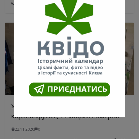
www.pravda.com.ua Пряма
У Києві ще 1199 заражень
коронавірусом, 14 хворих померли
22.11.2020
0