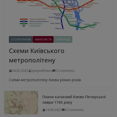
ІСТОРІЯ КИЄВА
МАПИ МІСТА
НАЙКРАЩЕ
Схеми Київського
метрополітену
04.02.2025
kyivpastfuture
0 Comments
Схеми метрополітену Києва різних років.
Плани катакомб Києво-Печерської
лаври 1745 року
14.09.2021
0 Comments