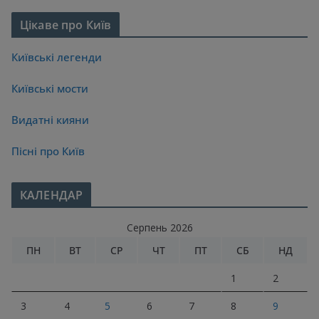
Цікаве про Київ
Київські легенди
Київські мости
Видатні кияни
Пісні про Київ
КАЛЕНДАР
Серпень 2026
ПН
ВТ
СР
ЧТ
ПТ
СБ
НД
1
2
3
4
5
6
7
8
9