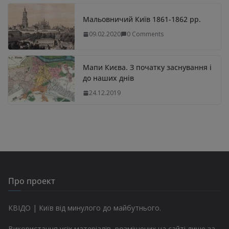
Мальовничий Київ 1861-1862 рр.
09.02.2020
0 Comments
Мапи Києва. З початку заснування і
до наших днів
24.12.2019
Про проект
КВІДО | Київ від минулого до майбутнього.
Використання усіх матеріалів, розміщених на сайті лише за