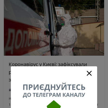
Коронавірус у Києві: зафіксували
рекордну кількість госпіталізованих
за добу
23.11.2020
0
На коронавірус у Києві за минулу добу захворіли ще
1212 киян, 20 людей померли. Про це повідомляє сайт