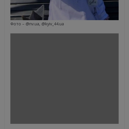
Фото – @nv.ua, @kyiv_44.ua