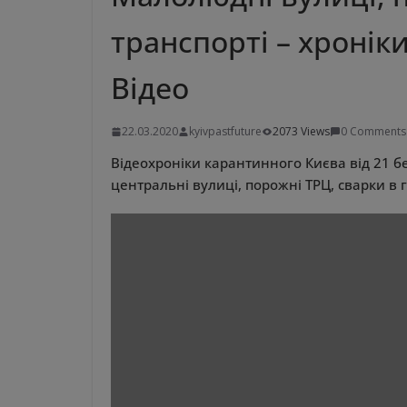
транспорті – хронік
Відео
22.03.2020
kyivpastfuture
2073 Views
0 Comments
Відеохроніки карантинного Києва від 21 б
центральні вулиці, порожні ТРЦ, сварки в 