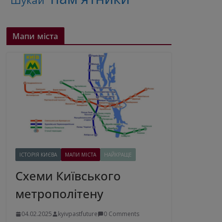
"Шукай"
Мапи міста
ІСТОРІЯ КИЄВА
МАПИ МІСТА
НАЙКРАЩЕ
Схеми Київського
метрополітену
04.02.2025
kyivpastfuture
0 Comments