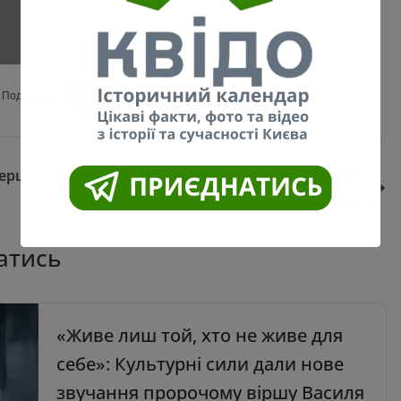
перш
У КМДА пояснили, як працюватиме громадсь
кий транспорт з 23 березня 2020 року
атись
«Живе лиш той, хто не живе для
себе»: Культурні сили дали нове
звучання пророчому віршу Василя