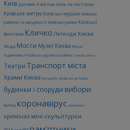
Київ
Динамо Київ
Київ на листівках
Київ
Київське метро
Київські мурали
Київські
Київські
райони та місцевості
Київські ринки
Кличко
Легенди Києва
фонтани
Мости
Музеї Києва
Мода
Міські
годинники
Російсько-українська війна
Сінний ринок
Транспорт міста
Театри
Храми Києва
Хрещатик
Цікаві місця Києва
вибори
будинки і споруди
коронавірус
вулиці
криминал
міні-скульптурки
кримінал
пам'ятники