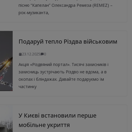
пісню “Капелан” Олександра Ремеза (REMEZ) –
рок-музиканта,
Подаруй тепло Різдва військовим
23.12.2025
0
Акція «Різдвяний портал». Тисячі захисників і
захисниць зустрічають Різдво не вдома, а в
окопах і бліндажах. Давайте подаруємо їм
частинку
У Києві встановили перше
мобільне укриття