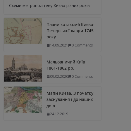
Схеми метрополітену Києва різних років.
Плани катакомб Києво-
Печерської лаври 1745
року
14.09.2021
0 Comments
Мальовничий Київ
1861-1862 рр.
09.02.2020
0 Comments
Мапи Києва. З початку
заснування і до наших
днів
24.12.2019