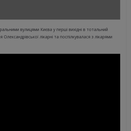
альними вулицями Києва у перші вихідні в тотальний
ня Олександрівської лікарні та поспілкувалася з лікарями