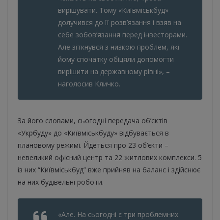
вирішувати. Тому «Київміськбуд»
долучився до її розв’язання і взяв на
себе зобов’язання перед інвесторами.
Але зіткнувся з низкою проблем, які
йому спочатку обіцяли допомогти
вирішити на державному рівні», –
наголосив Кличко.
За його словами, сьогодні передача об’єктів
«Укрбуду» до «Київміськбуду» відбувається в
плановому режимі. Йдеться про 23 об’єкти –
невеликий офісний центр та 22 житлових комплекси. 5
із них “Київміськбуд” вже прийняв на баланс і здійснює
на них будівельні роботи.
«Але. На сьогодні є три проблемних