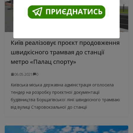
Київ реалізовує проєкт продовження
швидкісного трамвая до станції
метро «Палац спорту»
06.05.2021
0
Київська міська державна адміністрація оголосила
тендер на розробку проєктної документації
будівництва Борщагівської лінії швидкісного трамваю
від вулиці Старовокзальної до станції