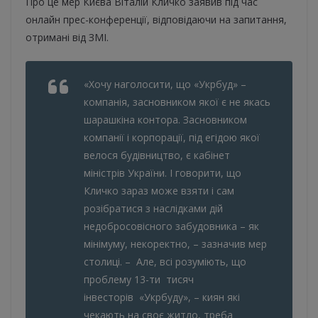
Про це мер Києва Віталій Кличко заявив під час
онлайн прес-конференції, відповідаючи на запитання,
отримані від ЗМІ.
«Хочу наголосити, що «Укрбуд» –
компанія, засновником якої є не якась
шарашкіна контора. Засновником
компанії і корпорації, під егідою якої
велося будівництво, є кабінет
міністрів України. І говорити, що
Кличко зараз може взяти і сам
розібратися з наслідками дій
недобросовісного забудовника – як
мінімуму, некоректно, – зазначив мер
столиці. – Але, всі розуміють, що
проблему 13-ти тисяч
інвесторів «Укрбуду», – киян які
чекають на своє житло, треба