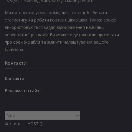
"КВІДО | Київ від минулого до майбутнього"
Ми використовуємо cookie, для того щоб збирати
статистику та робити контент цікавішим. Також cookie
використовуються задля відображення найбільш
релевантної реклами. Ви можете детальніше
прочитати
про cookie-файли
та змінити налаштування вашого
браузера.
Контакти
Контакти
Реклама на сайті
Вибрати
мову
Хостинг —
HOSTiQ