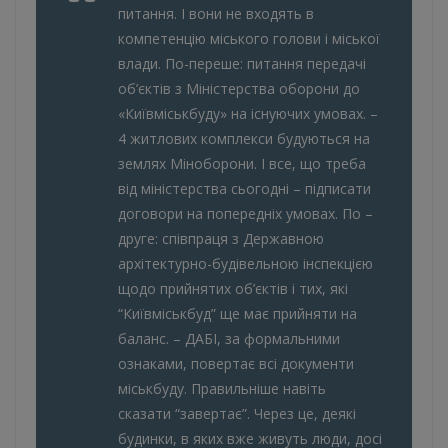
питання. І вони не входять в
компетенцію міського голови і міської
влади. По-переше: питання передачі
об’єктів з Міністерства оборони до
«Київміськбуду» на існуючих умовах. –
4 житлових комплекси будуються на
землях Міноборони. І все, що треба
від міністерства сьогодні – підписати
договори на попередніх умовах. По –
друге: співпраця з Державною
архітектурно-будівельною інспекцією
щодо прийнятих об’єктів і тих, які
“Київміськбуд” ще має прийняти на
баланс. – ДАБІ, за формальними
ознаками, повертає всі документи
міськбуду. Правильніше навіть
сказати “завертає”. Через це, деякі
будинки, в яких вже живуть люди, досі