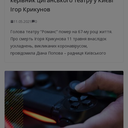
керівник циганського театру у Києві
Ігор Крикунов
11.05.2021
0
Голова театру “Романс” помер на 67-му році життя.
Про смерть Ігоря Крикунова 11 травня внаслідок
ускладнень, викликаних коронавірусом,
провідомила Діана Попова – радниця Київського