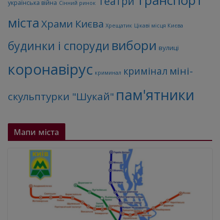
Театри
українська війна
Сінний ринок
міста
Храми Києва
Хрещатик
Цікаві місця Києва
вибори
будинки і споруди
вулиці
коронавірус
міні-
кримінал
криминал
пам'ятники
скульптурки "Шукай"
Мапи міста