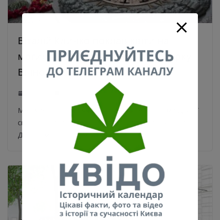
Віталій Кличко поклав квіти на
могилу Невідомого солдата в парку
Вічної Слави. Фото
08.05.2021
0
Мер Києва Віталій Кличко разом з ветеранами Другої
світової війни і військовими Збройних сил України в
День пам’яті та примирення