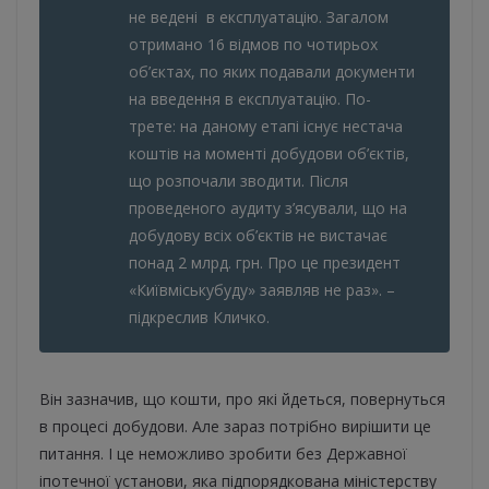
не ведені в експлуатацію. Загалом
отримано 16 відмов по чотирьох
об’єктах, по яких подавали документи
на введення в експлуатацію. По-
трете: на даному етапі існує нестача
коштів на моменті добудови об’єктів,
що розпочали зводити. Після
проведеного аудиту з’ясували, що на
добудову всіх об’єктів не вистачає
понад 2 млрд. грн. Про це президент
«Київміськубуду» заявляв не раз». –
підкреслив Кличко.
Він зазначив, що кошти, про які йдеться, повернуться
в процесі добудови. Але зараз потрібно вирішити це
питання. І це неможливо зробити без Державної
іпотечної установи, яка підпорядкована міністерству