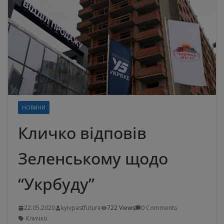
НОВИНИ
Кличко відповів
Зеленському щодо
“Укрбуду”
22.05.2020
kyivpastfuture
722 Views
0 Comments
Кличко