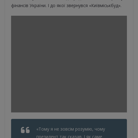
фінансів України. І до якої звернувся «Київміськбуд».
«Тому я не зовсім розумію, чому
президент так сказав. І як саме