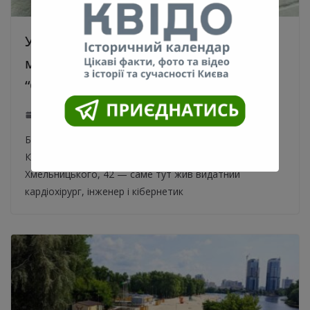
У Києві відкрили 29-ту
мініскульптурку проєкту «Шукай» –
“Серце”. Фото та відео
19.05.2021
0
Бронзове серце, яке світиться, встановили у центрі
Києва. Скульптуру встановили на вулиці Богдана
Хмельницького, 42 — саме тут жив видатний
кардіохірург, інженер і кібернетик