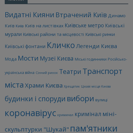
Видатні Кияни
Втрачений Київ
Динамо
Київське метро
Київські
Київ
Київ на листівках
Київ
мурали
Київські райони та місцевості
Київські ринки
Кличко
Легенди Києва
Київські фонтани
Мости
Музеї Києва
Мода
Міські годинники
Російсько-
Транспорт
Театри
українська війна
Сінний ринок
міста
Храми Києва
Хрещатик
Цікаві місця Києва
вибори
будинки і споруди
вулиці
коронавірус
міні-
кримінал
криминал
пам'ятники
скульптурки "Шукай"