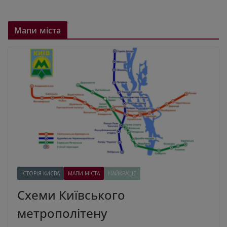
Мапи міста
ІСТОРІЯ КИЄВА
МАПИ МІСТА
НАЙКРАЩЕ
Схеми Київського
метрополітену