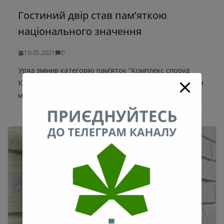
Гостиний двір став пам’яткою
національного значення
19.05.2021
0
Уряд змінив категорію пам’яток “Комплекс споруд
Контрактової площі” та Гостиний двір (за проєктними
матеріалами архітектора Л. Руска 1809 року) у