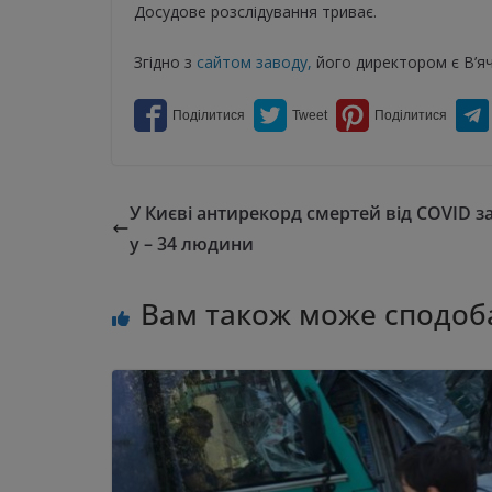
Досудове розслідування триває.
Згідно з
сайтом заводу,
його директором є В’яч
У Києві антирекорд смертей від COVID з
у – 34 людини
Вам також може сподоб