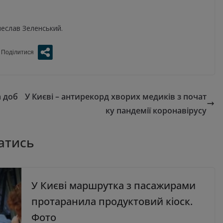
еслав Зеленський.
а доб
У Києві – антирекорд хворих медиків з почат
ку пандемії коронавірусу
атись
У Києві маршрутка з пасажирами
протаранила продуктовий кіоск.
Фото