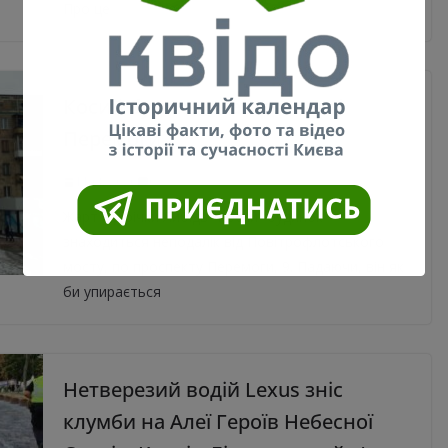
Про це
Косий будинок на проспекті
Перемоги
11.08.2020
0
Жарт від річки Либідь “Косий” будинок
знаходиться неподалік від Повітрофлотського
мосту, по проспекту Перемоги, 9. Падаючи, він як
би упирається
Нетверезий водій Lexus зніс
клумби на Алеї Героїв Небесної