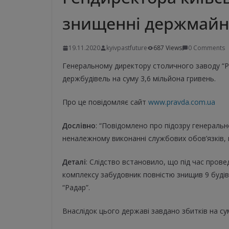
знищенні держмайна
19.11.2020
kyivpastfuture
687 Views
0 Comments
Генеральному директору столичного заводу “Р
держбудівель на суму 3,6 мільйона гривень.
Про це повідомляє сайт
www.pravda.com.ua
Дослівно
: “Повідомлено про підозру генеральн
неналежному виконанні службових обов’язків, що
Деталі
: Слідство встановило, що під час прове
комплексу забудовник повністю знищив 9 будів
“Радар”.
Внаслідок цього державі завдано збитків на су