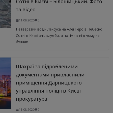
Сотні в Києві – Білошицький. Фото
та відео
11.08.2020
0
Нетверезий водій Лексуса на Алеї Героїв Небесної
Сотні в Києві зніс клумби, а потім як ні в чому не
бувало
Шахраї за підробленими
документами привласнили
приміщення Дарницького
управління поліції в Києві –
прокуратура
11.08.2020
0