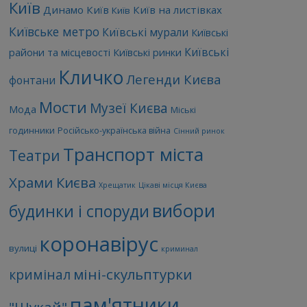
Київ
Динамо Київ
Київ на листівках
Київ
Київське метро
Київські мурали
Київські
Київські
райони та місцевості
Київські ринки
Кличко
Легенди Києва
фонтани
Мости
Музеї Києва
Мода
Міські
годинники
Російсько-українська війна
Сінний ринок
Транспорт міста
Театри
Храми Києва
Хрещатик
Цікаві місця Києва
вибори
будинки і споруди
коронавірус
вулиці
криминал
міні-скульптурки
кримінал
пам'ятники