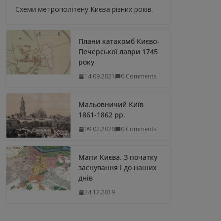
Схеми метрополітену Києва різних років.
Плани катакомб Києво-
Печерської лаври 1745
року
14.09.2021
0 Comments
Мальовничий Київ
1861-1862 рр.
09.02.2020
0 Comments
Мапи Києва. З початку
заснування і до наших
днів
24.12.2019