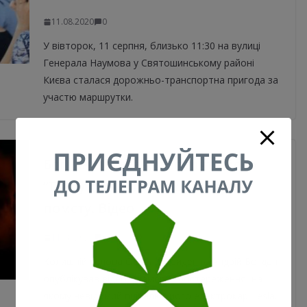
11.08.2020
0
У вівторок, 11 серпня, близько 11:30 на вулиці
Генерала Наумова у Святошинському районі
Києва сталася дорожньо-транспортна пригода за
участю маршрутки.
Богдан показав, як палять його
“Теслу”: винить владу і готує
помсту. Відео
11.08.2020
0
Колишній голова Офісу президента Андрій Богдан
опублікував відео з камери спостереження, на
якому невідомий підпалює його електрокар Tesla.