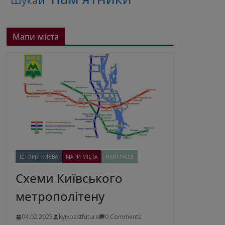
"Шукай"
Мапи міста
ІСТОРІЯ КИЄВА
МАПИ МІСТА
НАЙКРАЩЕ
Схеми Київського
метрополітену
04.02.2025
kyivpastfuture
0 Comments