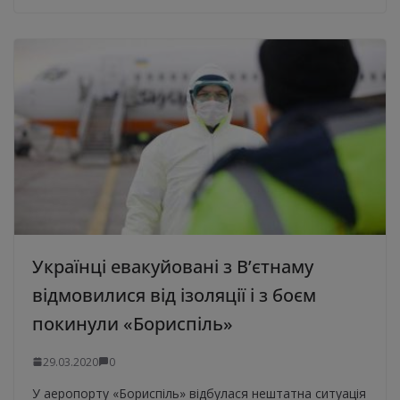
Українці евакуйовані з В’єтнаму
відмовилися від ізоляції і з боєм
покинули «Бориспіль»
29.03.2020
0
У аеропорту «Бориспіль» відбулася нештатна ситуація