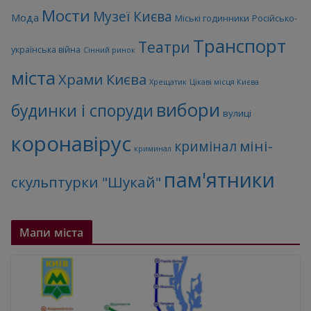
Мости
Музеї Києва
Мода
Міські годинники
Російсько-
Транспорт
Театри
українська війна
Сінний ринок
міста
Храми Києва
Хрещатик
Цікаві місця Києва
вибори
будинки і споруди
вулиці
коронавірус
міні-
кримінал
криминал
пам'ятники
скульптурки "Шукай"
Мапи міста