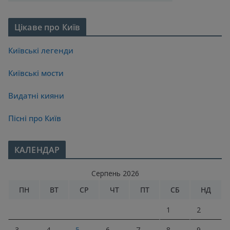
Цікаве про Київ
Київські легенди
Київські мости
Видатні кияни
Пісні про Київ
КАЛЕНДАР
Серпень 2026
ПН
ВТ
СР
ЧТ
ПТ
СБ
НД
1
2
3
4
5
6
7
8
9