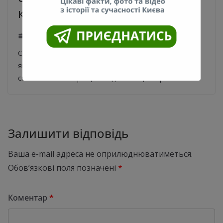
Києва. Відео
29.03.2020
0
Сьогодні вранці до Києва з Москви прибув спецпоїзд,
яким на Батьківщину доставили близько 700 наших
співвітчизників. Про це повідомляє Цензор.НЕТ та
Залишити відповідь
Ваша e-mail адреса не оприлюднюватиметься.
Обов’язкові поля позначені
*
Коментар
*