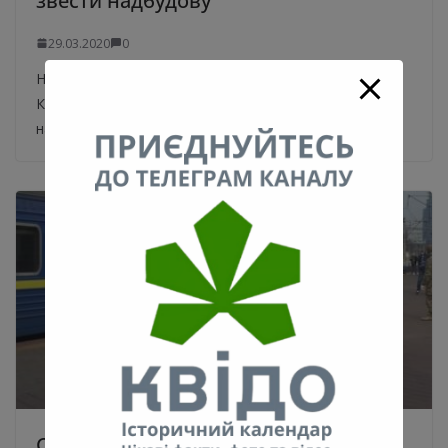
звести надбудову
29.03.2020
0
На будівлі, розташованій на Майдані Незалежності в
Києві, була зафіксована спроба звести самовільну
надбудову. Примітно, що на тій же будівлі,
Спецпоїзд “Москва-Київ” прибув до