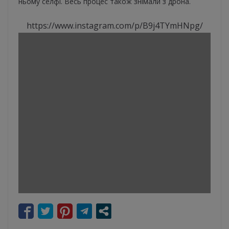
ньому селфі. Весь процес також знімали з дрона.
https://www.instagram.com/p/B9j4TYmHNpg/