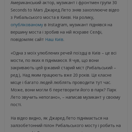
Американський актор, музикант і фронтмен групи 30
Seconds to Mars Джаред Лето зняв захоплююче відео
з Рибальського моста в Києві. На ролику,
опублікованому
в Instagram, музикант піднявся на
вершину моста і зробив на ній яскраве Селфі,
повідомляє сайт
Наш Київ
.
«Одна з моїх улюблених речей поїздці в Київ – це всі
мости, по яких я піднімаюся. Я чув, що вони
закривають цей іржавий старий міст (Рибальський –
ред.), Над яким працюють вже 20 років. Це класне
місце і багато людей люблять проводити тут час.
Може, вони могли б перетворити його в парк? Парк
Лето звучить непогано», – написав музикант у своєму
пості.
На відео видно, як Джаред Лето піднімається на
залізобетонний пілон Рибальського мосту і робить на