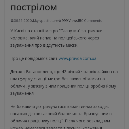
пострілом
06.11.2020
kyivpastfuture
999 Views
0 Comments
У Києві на станції метро “Славутич” затримали
чоловіка, який напав на поліцейського через
зауваження про відсутність маски.
Про це повідомляє сайт
www.pravda.com.ua
Деталі:
Встановлено, що 42-річний чоловік зайшов на
платформу станції метро без захисної маски на
обличчі, у зв’язку з чим працівник поліції зробив йому
зауваження.
Не бажаючи дотримуватися карантинних заходів,
пасажир дістав газовий балончик та бризнув ним в
обличчя працівнику поліції. Після чого розкладним
ножем намагався завдати тілесні ушкодження