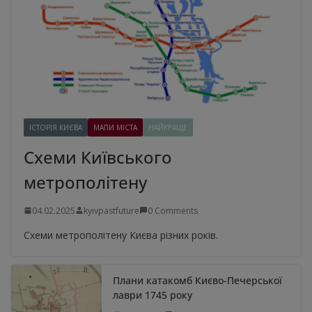
ІСТОРІЯ КИЄВА
МАПИ МІСТА
НАЙКРАЩЕ
Схеми Київського
метрополітену
04.02.2025
kyivpastfuture
0 Comments
Схеми метрополітену Києва різних років.
Плани катакомб Києво-Печерської
лаври 1745 року