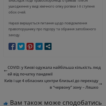
Внаслідок події правоохоронець отримав тілесні
ушкодження у виді хімічного опіку рогівки І-ІІ ступеня
обох очей.
Наразі вирішується питання щодо повідомлення
правопорушнику про підозру та обрання запобіжного
заходу.
COVID: у Києві одужала найбільша кількість люд
ей від початку пандемії
Київ і ще 4 обласних центри близькі до переходу
в “червону” зону – Ляшко
Вам також може сподобатись