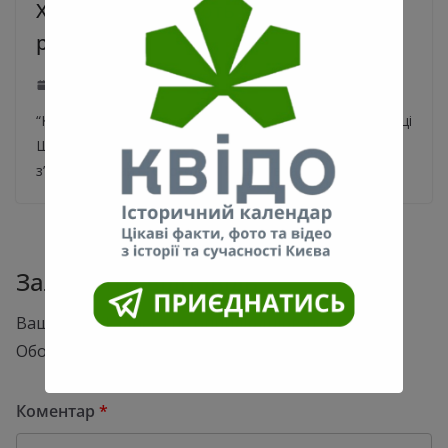
Хрещатик закриють на капітальний
ремонт
21.01.2020
0
“Київавтодор” планує почати роботи вже в цьому році
Що планують змінити на головній вулиці країни,
з’ясовував сайт “Сьогодні”. Міська влада
Залишити відповідь
Ваша e-mail адреса не оприлюднюватиметься.
Обов’язкові поля позначені
*
Коментар
*