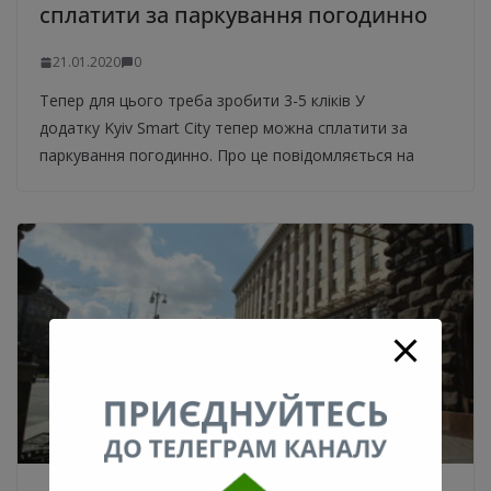
сплатити за паркування погодинно
21.01.2020
0
Тепер для цього треба зробити 3-5 кліків У
додатку Kyiv Smart City тепер можна сплатити за
паркування погодинно. Про це повідомляється на