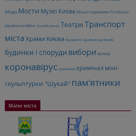
Мости
Музеї Києва
Мода
Міські годинники
Російсько-
Транспорт
Театри
українська війна
Сінний ринок
міста
Храми Києва
Хрещатик
Цікаві місця Києва
вибори
будинки і споруди
вулиці
коронавірус
міні-
кримінал
криминал
пам'ятники
скульптурки "Шукай"
Мапи міста