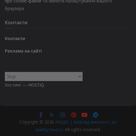
про cookie-файли
та змінити налаштування вашого
браузера.
Контакти
Контакти
Реклама на сайті
Вибрати
мову
Хостинг —
HOSTiQ
Copyright © 2026
КВІДО | Київ від минулого до
майбутнього
. All rights reserved.