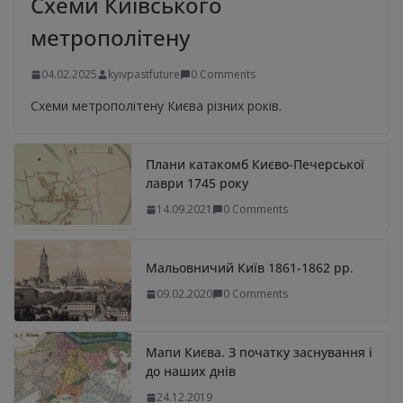
Схеми Київського
метрополітену
04.02.2025
kyivpastfuture
0 Comments
Схеми метрополітену Києва різних років.
Плани катакомб Києво-Печерської
лаври 1745 року
14.09.2021
0 Comments
Мальовничий Київ 1861-1862 рр.
09.02.2020
0 Comments
Мапи Києва. З початку заснування і
до наших днів
24.12.2019