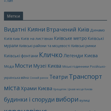
« Лип
Метки
Видатні Кияни
Втрачений Київ
Динамо
Київське метро
Київські
Київ
Київ на листівках
Київ
мурали
Київські райони та місцевості
Київські ринки
Кличко
Легенди Києва
Київські фонтани
Мости
Музеї Києва
Мода
Міські годинники
Російсько-
Транспорт
Театри
українська війна
Сінний ринок
міста
Храми Києва
Хрещатик
Цікаві місця Києва
вибори
будинки і споруди
вулиці