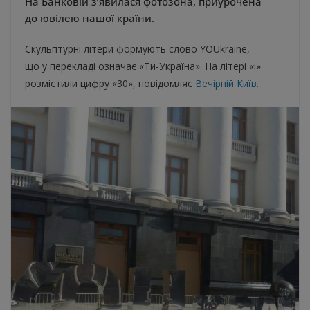
На Банковій з’явилася фотозона, приурочена
до ювілею нашої країни.
Скульптурні літери формують слово YOUkraine,
що у перекладі означає «Ти-Україна». На літері «i»
розмістили цифру «30», повідомляє
Вечірній Київ.