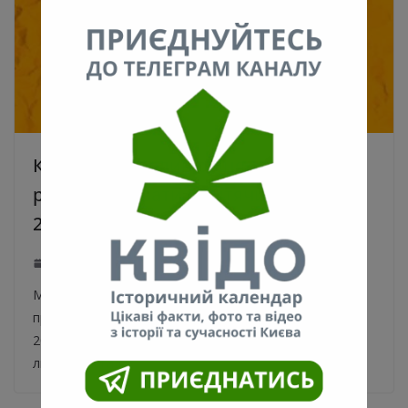
Кличко провалив обіцянку повністю
реконструювати 7 дитячих садків у
2019 році
31.12.2019
Мер Києва Віталій Кличко не виконав обіцянку
провести повну реконструкцію семи дитячих садків в
2019 році. Таку обіцянку міський голова давав 7
лютого, нагадує