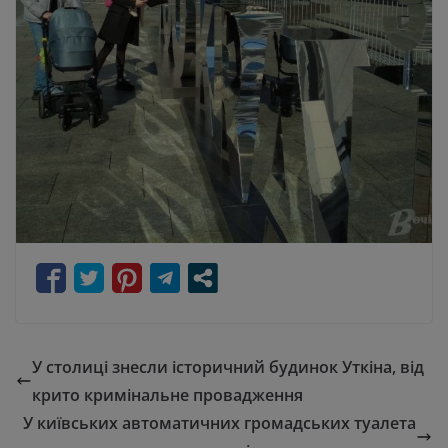
У столиці знесли історичний будинок Уткіна, від
крито кримінальне провадження
У київських автоматичних громадських туалета