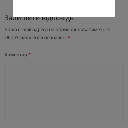
Залишити відповідь
Ваша e-mail адреса не оприлюднюватиметься.
Обов’язкові поля позначені
*
Коментар
*