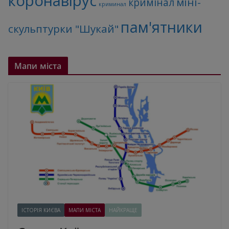
коронавірус
міні-
кримінал
криминал
пам'ятники
скульптурки "Шукай"
Мапи міста
ІСТОРІЯ КИЄВА
МАПИ МІСТА
НАЙКРАЩЕ