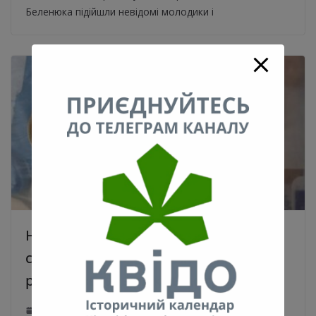
Беленюка підійшли невідомі молодики і
На Троєщині в одному з
супермаркетів з киянином
розрахувались рідкісною гривнею
13.08.2021
0