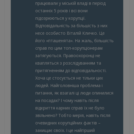
працювали у міській владі в період
останніх 5 років і всі вони
підозрюються у корупції.
Відповідальність за більшість з них
несе особисто Віталій Кличко. Це
його «пташенята». На жаль, більшість
справ по цим топ-корупціонерам
затягуються. Правоохоронці не
квапляться з розслідуванням та
притягненням до відповідальності.
Хоча це стосується не тільки цих
людей. Найголовніша проблема і
питання, як взагалі ці люди опинилися
на посадах? І чому навіть після
відкриття карних справ їх не було
звільнено? Тобто мерія, навіть після
очевидних корупційних фактів –
захищає своїх. І це найгірший