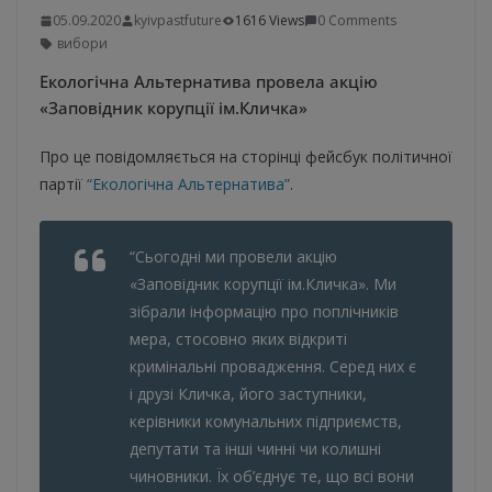
05.09.2020
kyivpastfuture
1616 Views
0 Comments
вибори
Екологічна Альтернатива провела акцію
«Заповідник корупції ім.Кличка»
Про це повідомляється на сторінці фейсбук політичної
партії
“Екологічна Альтернатива”
.
“Сьогодні ми провели акцію
«Заповідник корупції ім.Кличка». Ми
зібрали інформацію про поплічників
мера, стосовно яких відкриті
кримінальні провадження. Серед них є
і друзі Кличка, його заступники,
керівники комунальних підприємств,
депутати та інші чинні чи колишні
чиновники. Їх об’єднує те, що всі вони