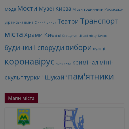
Мости
Музеї Києва
Мода
Міські годинники
Російсько-
Транспорт
Театри
українська війна
Сінний ринок
міста
Храми Києва
Хрещатик
Цікаві місця Києва
вибори
будинки і споруди
вулиці
коронавірус
міні-
кримінал
криминал
пам'ятники
скульптурки "Шукай"
Мапи міста