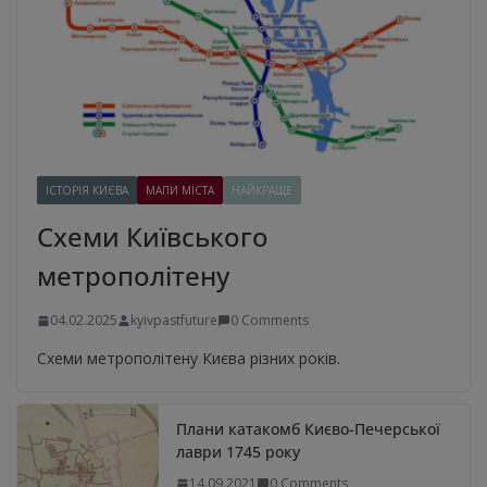
ІСТОРІЯ КИЄВА
МАПИ МІСТА
НАЙКРАЩЕ
Схеми Київського
метрополітену
04.02.2025
kyivpastfuture
0 Comments
Схеми метрополітену Києва різних років.
Плани катакомб Києво-Печерської
лаври 1745 року
14.09.2021
0 Comments