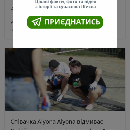
Вартість цієї монети – 400-900 гривень. Про це на
Facebook-сторінці “Аверс (обігові монети
України)” повідомив киянин Микола Січкар. Чоловік
розповів, що в одному
Співачка Alyona Alyona відмиває