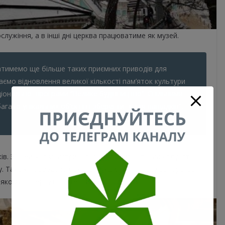
служіння, а в інші дні церква працюватиме як музей.
атимемо ще більше таких приємних приводів для
аємо відновлення великої кількості пам’яток культури
ціональної програми “Велике будівництво”. Спільними
ато унікальних об’єктів і зберегти їх для нащадків”, –
ів. За цей час майстри відновили оригінальний колір стін,
у. Також проведено реконструкцію іконостасу авторства
 якому повернуто автентичне розташування ікон.