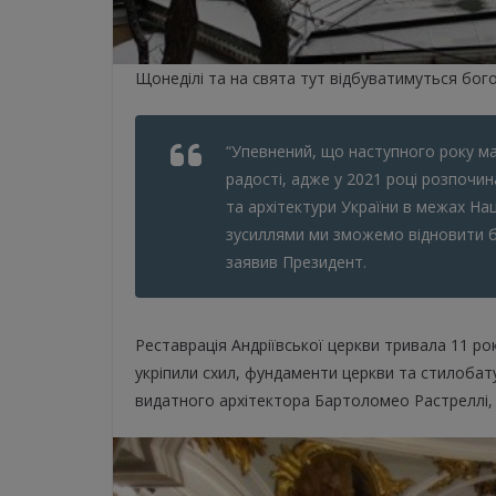
Щонеділі та на свята тут відбуватимуться бого
“Упевнений, що наступного року м
радості, адже у 2021 році розпочин
та архітектури України в межах На
зусиллями ми зможемо відновити баг
заявив Президент.
Реставрація Андріївської церкви тривала 11 рок
укріпили схил, фундаменти церкви та стилобат
видатного архітектора Бартоломео Растреллі,