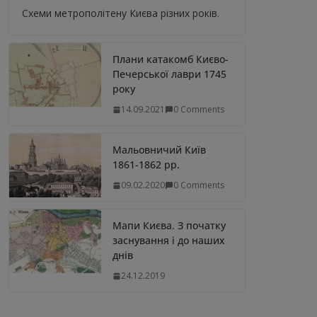
Схеми метрополітену Києва різних років.
Плани катакомб Києво-
Печерської лаври 1745
року
14.09.2021
0 Comments
Мальовничий Київ
1861-1862 рр.
09.02.2020
0 Comments
Мапи Києва. З початку
заснування і до наших
днів
24.12.2019