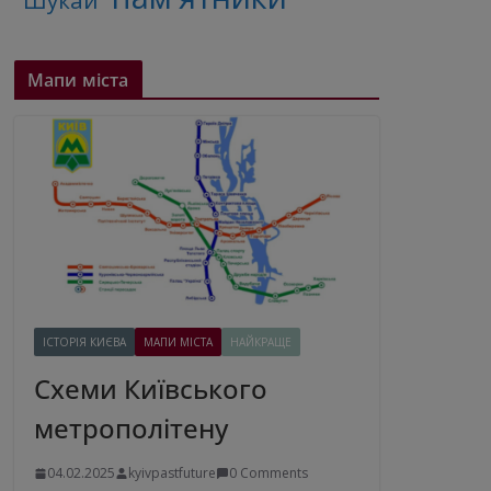
"Шукай"
Мапи міста
ІСТОРІЯ КИЄВА
МАПИ МІСТА
НАЙКРАЩЕ
Схеми Київського
метрополітену
04.02.2025
kyivpastfuture
0 Comments