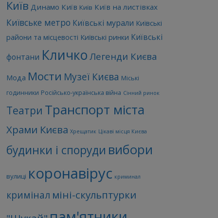
Київ
Динамо Київ
Київ на листівках
Київ
Київське метро
Київські мурали
Київські
Київські
райони та місцевості
Київські ринки
Кличко
Легенди Києва
фонтани
Мости
Музеї Києва
Мода
Міські
годинники
Російсько-українська війна
Сінний ринок
Транспорт міста
Театри
Храми Києва
Хрещатик
Цікаві місця Києва
вибори
будинки і споруди
коронавірус
вулиці
криминал
міні-скульптурки
кримінал
пам'ятники