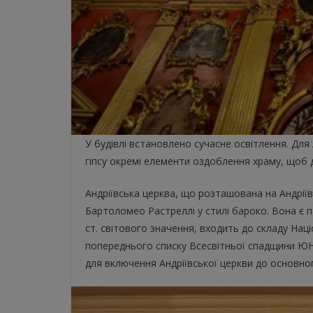
У будівлі встановлено сучасне освітлення. Для
гіпсу окремі елементи оздоблення храму, щоб 
Андріївська церква, що розташована на Андріїв
Бартоломео Растреллі у стилі бароко. Вона є 
ст. світового значення, входить до складу Нац
попереднього списку Всесвітньої спадщини Ю
для включення Андріївської церкви до основног