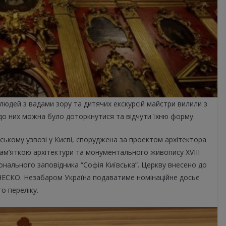
 людей з вадами зору та дитячих екскурсій майстри вилили з
до них можна було доторкнутися та відчути їхню форму.
ському узвозі у Києві, споруджена за проектом архітектора
пам’яткою архітектури та монументального живопису XVIII
іонального заповідника “Софія Київська”. Церкву внесено до
НЕСКО. Незабаром Україна подаватиме номінаційне досьє
о переліку.