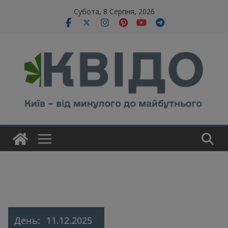
Skip
modal-check
Субота, 8 Серпня, 2026
to
content
День:
11.12.2025