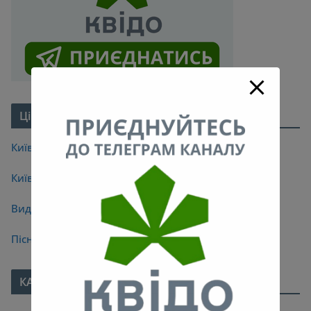
Цікаве про Київ
Київські легенди
Київські мости
Видатні кияни
Пісні про Київ
КАЛЕНДАР