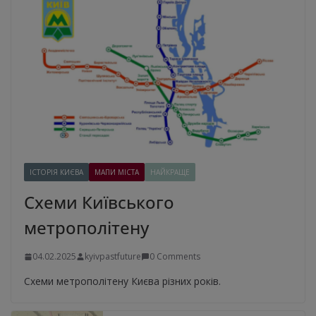
ІСТОРІЯ КИЄВА
МАПИ МІСТА
НАЙКРАЩЕ
Схеми Київського
метрополітену
04.02.2025
kyivpastfuture
0 Comments
Схеми метрополітену Києва різних років.