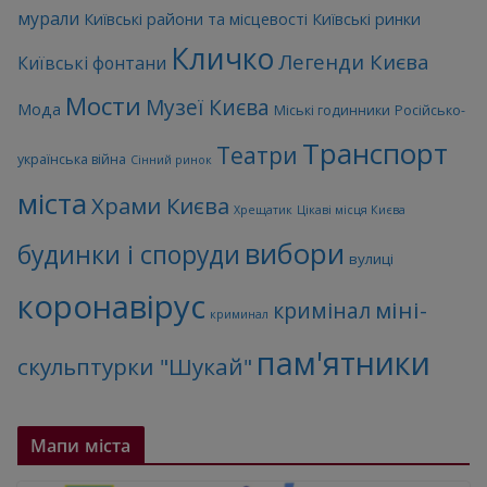
мурали
Київські райони та місцевості
Київські ринки
Кличко
Легенди Києва
Київські фонтани
Мости
Музеї Києва
Мода
Міські годинники
Російсько-
Транспорт
Театри
українська війна
Сінний ринок
міста
Храми Києва
Хрещатик
Цікаві місця Києва
вибори
будинки і споруди
вулиці
коронавірус
міні-
кримінал
криминал
пам'ятники
скульптурки "Шукай"
Мапи міста