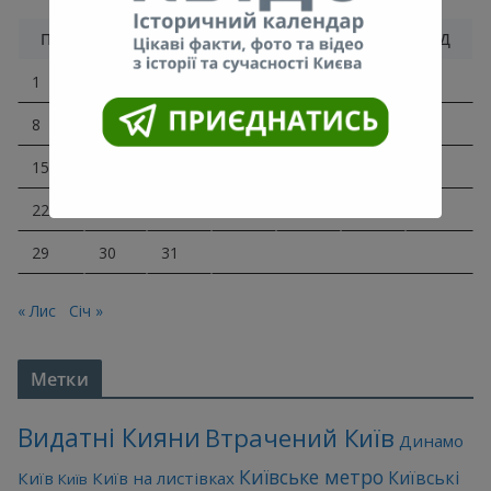
Грудень 2025
ПН
ВТ
СР
ЧТ
ПТ
СБ
НД
1
2
3
4
5
6
7
8
9
10
11
12
13
14
15
16
17
18
19
20
21
22
23
24
25
26
27
28
29
30
31
« Лис
Січ »
Метки
Видатні Кияни
Втрачений Київ
Динамо
Київське метро
Київські
Київ
Київ на листівках
Київ