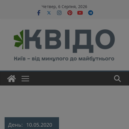
Skip
modal-check
Четвер, 6 Серпня, 2026
to
content
День:
10.05.2020