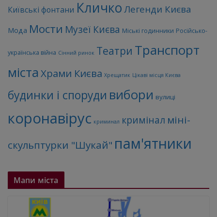
Кличко
Легенди Києва
Київські фонтани
Мости
Музеї Києва
Мода
Міські годинники
Російсько-
Транспорт
Театри
українська війна
Сінний ринок
міста
Храми Києва
Хрещатик
Цікаві місця Києва
вибори
будинки і споруди
вулиці
коронавірус
міні-
кримінал
криминал
пам'ятники
скульптурки "Шукай"
Мапи міста