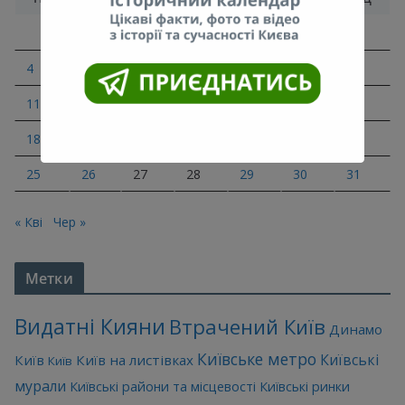
1
2
3
4
5
6
7
8
9
10
11
12
13
14
15
16
17
18
19
20
21
22
23
24
25
26
27
28
29
30
31
« Кві
Чер »
Метки
Видатні Кияни
Втрачений Київ
Динамо
Київське метро
Київські
Київ
Київ на листівках
Київ
мурали
Київські райони та місцевості
Київські ринки