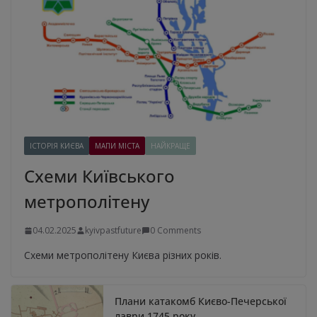
ІСТОРІЯ КИЄВА
МАПИ МІСТА
НАЙКРАЩЕ
Схеми Київського
метрополітену
04.02.2025
kyivpastfuture
0 Comments
Схеми метрополітену Києва різних років.
Плани катакомб Києво-Печерської
лаври 1745 року