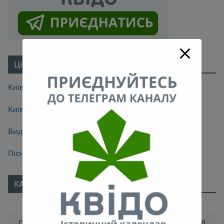
Цікаве про Київ
Київські легенди
Київські мости
Видатні кияни
Пісні про Київ
КАЛЕНДАР
Травень 2020
ПН
ВТ
СР
ЧТ
ПТ
СБ
НД