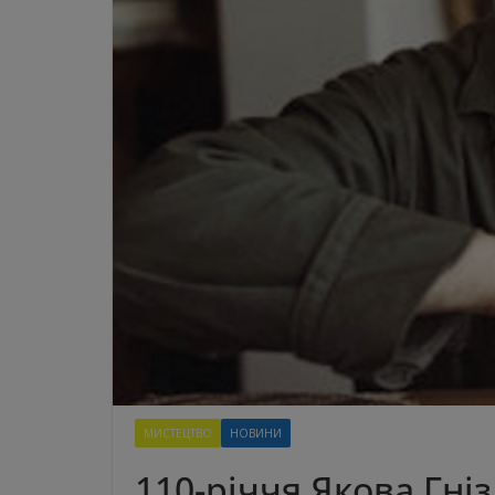
МИСТЕЦТВО
НОВИНИ
110-річчя Якова Гні