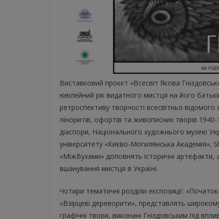
Виставковий проєкт «Всесвіт Якова Гніздовськ
ювілейний рік видатного мистця на його батьк
ретроспективу творчості всесвітньо відомого 
ліноритів, офортів та живописних творів 1940-1
діаспори, Національного художнього музею Укр
університету «Києво-Могилянська Академія», Shu
«МіжВухами» доповнять історичні артефакти, а
вшанування мистця в Україні.
Чотири тематичні розділи експозиції: «Початок
«Взірцеві дереворити», представлять широкому 
графічні твори, виконані Гніздовським під впл