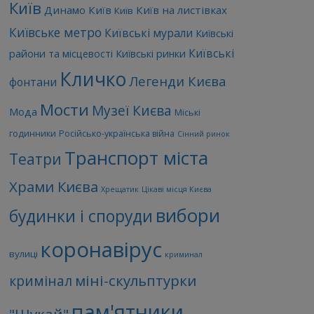
Київ
Динамо Київ
Київ на листівках
Київ
Київське метро
Київські мурали
Київські
Київські
райони та місцевості
Київські ринки
Кличко
Легенди Києва
фонтани
Мости
Музеї Києва
Мода
Міські
годинники
Російсько-українська війна
Сінний ринок
Транспорт міста
Театри
Храми Києва
Хрещатик
Цікаві місця Києва
вибори
будинки і споруди
коронавірус
вулиці
криминал
міні-скульптурки
кримінал
пам'ятники