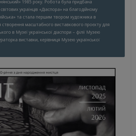
нянський» 1985 року. Робота була придбана
вітових українців «Діаспора» на благодійному
 війська» та стала першим твором художника в
лося створення масштабного виставкового проєкту для
кого в Музеї української діаспори – філії Музею
 кураторка виставки, керівниця Музею української