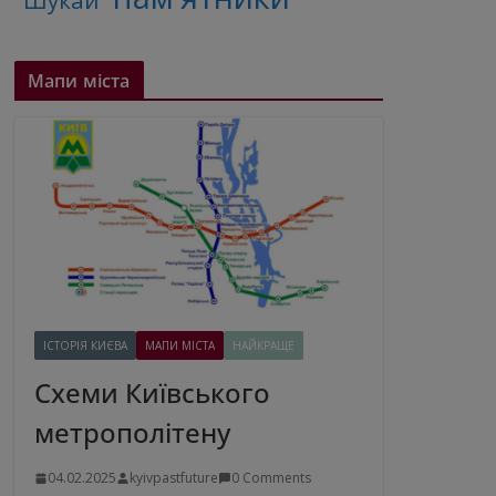
"Шукай"
Мапи міста
ІСТОРІЯ КИЄВА
МАПИ МІСТА
НАЙКРАЩЕ
Схеми Київського
метрополітену
04.02.2025
kyivpastfuture
0 Comments