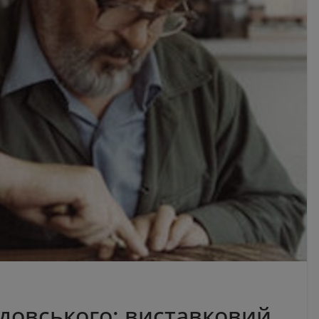
здовського: виставковий