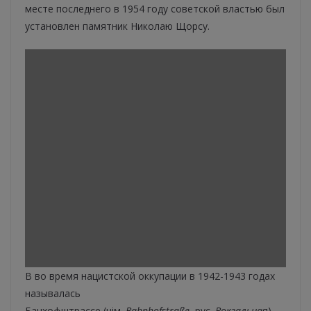
месте последнего в 1954 году советской властью был
установлен памятник Николаю Щорсу.
В во время нацистской оккупации в 1942-1943 годах
называлась
Банхофштрассе (нім.
Bahnhofstraße
, рус.
Вокзальна
я).