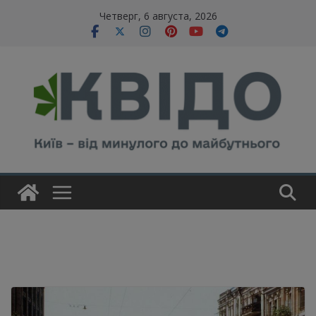
Skip
modal-check
Четверг, 6 августа, 2026
to
content