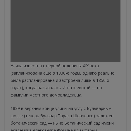
Улица известна с первой половины XIX века
(запланирована еще в 1830-е годы, однако реально
была распланирована и застроена лишь в 1850-х
годах), когда называлась Игнатьевской — по
фамилии местного домовладельца.
1839 в верхнем конце улицы на углу с Бульварным
шоссе (теперь бульвар Тараса Шевченко) заложен
ботанический сад — ныне Ботанический сад имени
академика Александра Фомина или Старый