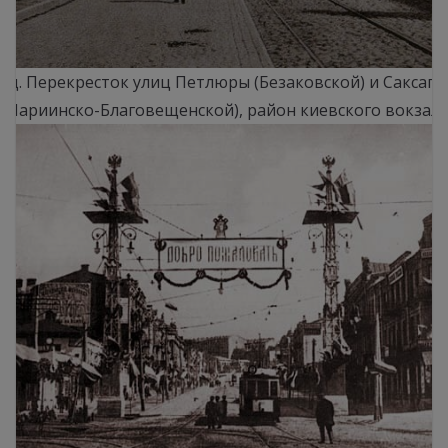
год. Перекресток улиц Петлюры (Безаковской) и Саксага
(Мариинско-Благовещенской), район киевского вокзал