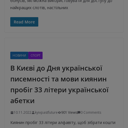
бонусів, які можна використовувати для доступу до
найкращих слотів, настільних
Read More
НОВИНИ
СПОРТ
В Києві до Дня української
писемності та мови киянин
пробіг 33 літери української
абетки
10.11.2022
kyivpastfuture
901 Views
0 Comments
Киянин пробіг 33 літери алфавіту, щоб зібрати кошти