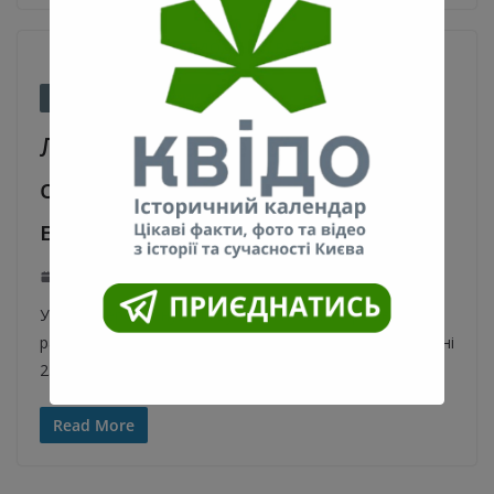
ІСТОРІЯ КИЄВА
НОВИНИ
Лондонська і Героїв “Азова”: у
столиці дерусифікували 95
вулиць
25.08.2022
kyivpastfuture
1300 Views
0 Comments
У Києві перейменували вулиці пов’язані з росією та
радянським минулим. Київська міська рада на засіданні
25 серпня перейменувала 95 вулиць,
Read More