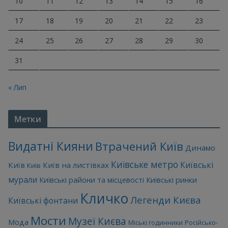
10
11
12
13
14
15
16
17
18
19
20
21
22
23
24
25
26
27
28
29
30
31
« Лип
Метки
Видатні Кияни
Втрачений Київ
Динамо
Київське метро
Київські
Київ
Київ на листівках
Київ
мурали
Київські райони та місцевості
Київські ринки
Кличко
Легенди Києва
Київські фонтани
Мости
Музеї Києва
Мода
Міські годинники
Російсько-