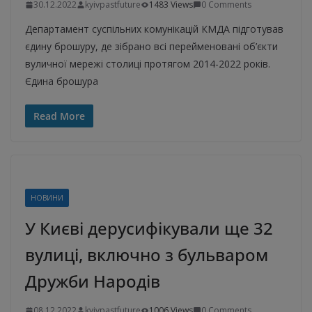
30.12.2022
kyivpastfuture
1483 Views
0 Comments
Департамент суспільних комунікацій КМДА підготував
єдину брошуру, де зібрано всі перейменовані об’єкти
вуличної мережі столиці протягом 2014-2022 років.
Єдина брошура
Read More
НОВИНИ
У Києві дерусифікували ще 32
вулиці, включно з бульваром
Дружби Народів
08.12.2022
kyivpastfuture
1006 Views
0 Comments