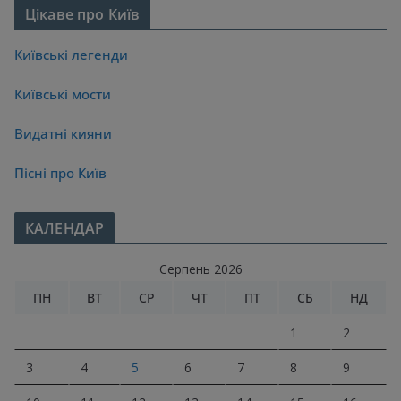
Цікаве про Київ
Київські легенди
Київські мости
Видатні кияни
Пісні про Київ
КАЛЕНДАР
Серпень 2026
ПН
ВТ
СР
ЧТ
ПТ
СБ
НД
1
2
3
4
5
6
7
8
9