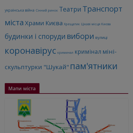
Транспорт
Театри
українська війна
Сінний ринок
міста
Храми Києва
Хрещатик
Цікаві місця Києва
вибори
будинки і споруди
вулиці
коронавірус
міні-
кримінал
криминал
пам'ятники
скульптурки "Шукай"
Мапи міста