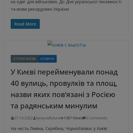
на одяг для військових. До Дня української писемності
та мови рекордсмен України
Read More
ІСТОРІЯ КИЄВА
НОВИНИ
У Києві перейменували понад
40 вулиць, провулків та площ,
назви яких пов’язані з Росією
та радянським минулим
27.10.2022
kyivpastfuture
1087 Views
0 Comments
На честь Левіна, Скрябіна, Чорнобаївки: у Києві