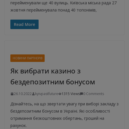
перейменували ще 40 вулиць. Київська міська рада 27
жовтня перейменувала понад 40 топонімів,
Read More
НОВИНИ ПАРТНЕРІВ
Як вибрати казино з
бездепозитним бонусом
26.10.2022
kyivpastfuture
1315 Views
0 Comments
Дізнайтесь, на що звертати увагу при виборі закладу з
бездепозитним бонусом в Україні. Які особливості
отримання безкоштовних обертань, грошей на
рахунок.