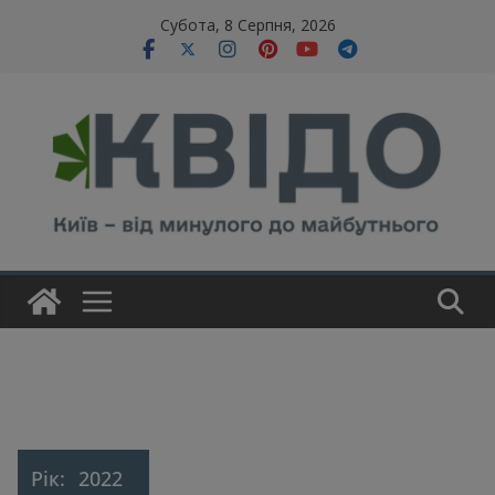
Skip
modal-check
Субота, 8 Серпня, 2026
to
content
Рік:
2022