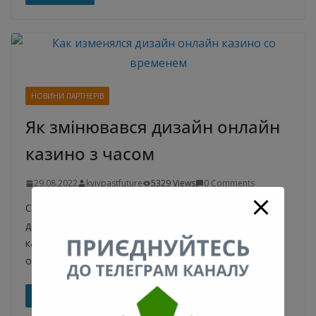
НОВИНИ ПАРТНЕРІВ
Як змінювався дизайн онлайн
казино з часом
29.08.2022
kyivpastfuture
5329 Views
0 Comments
Сучасні тенденції казино. Барабанні автомати мають
досить консервативний зовнішній вигляд. Рулетка та
карткові ігри ще консервативніші, бо залишаються
однаковими зовні. Завдяки онлайн
Read More